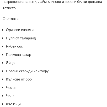
натрошени фъстъци, лайм клинове и пресни билки допълва
ястието.
Съставки:
Оризови спагети
Пулп от тамаринд
Рибен сос
Палмова захар
Яйца
Пресни скариди или тофу
Кълнове от боб
Чесън
Чили
Фъстъци