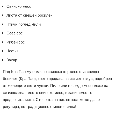
Свинско месо
Листа от свещен босилек
Птичи поглед Чили
Соев сос
Рибен сос
Чесън
Захар
Пад Кра Пао му е мляно свинско пържено със свещен
босилек (Кра Пао), което придава на ястието вкус, подобрен
от жилещите люти чушки. Пиле или говеждо месо може да
се използва вместо свинско месо, в зависимост от
предпочитанията. Степента на пикантност може да се
регулира, но традиционно е много силна!