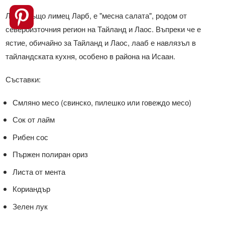
Лааб, също лимец Ларб, е "месна салата", родом от
североизточния регион на Тайланд и Лаос. Въпреки че е
ястие, обичайно за Тайланд и Лаос, лааб е навлязъл в
тайландската кухня, особено в района на Исаан.
Съставки:
Смляно месо (свинско, пилешко или говеждо месо)
Сок от лайм
Рибен сос
Пържен полиран ориз
Листа от мента
Кориандър
Зелен лук