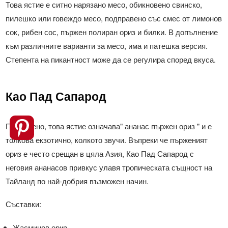
Това ястие е ситно нарязано месо, обикновено свинско,
пилешко или говеждо месо, подправено със смес от лимонов
сок, рибен сос, пържен полиран ориз и билки. В допълнение
към различните варианти за месо, има и патешка версия.
Степента на пикантност може да се регулира според вкуса.
Као Пад Сапарод
Преведено, това ястие означава" ананас пържен ориз " и е
толкова екзотично, колкото звучи. Въпреки че пърженият
ориз е често срещан в цяла Азия, Као Пад Сапарод с
неговия ананасов привкус улавя тропическата същност на
Тайланд по най-добрия възможен начин.
Съставки:
Жасминов ориз