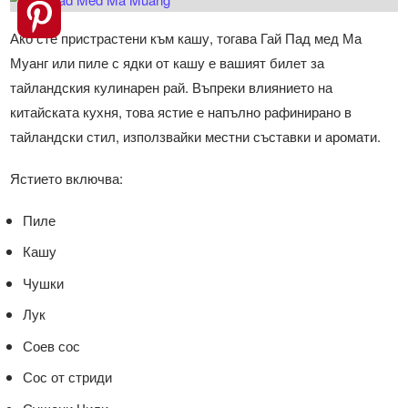
Ако сте пристрастени към кашу, тогава Гай Пад мед Ма
Муанг или пиле с ядки от кашу е вашият билет за
тайландския кулинарен рай. Въпреки влиянието на
китайската кухня, това ястие е напълно рафинирано в
тайландски стил, използвайки местни съставки и аромати.
Ястието включва:
Пиле
Кашу
Чушки
Лук
Соев сос
Сос от стриди