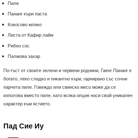
Пиле
Пананг къри паста
Кокосово мляко
Листа от Кафир лайм
Рибен сос
Палмова захар
По-гъст от своите зелени и червени роднини, Гаенг Пананг е
богато, леко сладко и пикантно къри, гарнирано със сочни
парчета пиле. Говеждо или свинско месо може да се
използва вместо пиле, като всяка опция носи свой уникален
характер към ястието.
Пад Сие Иу