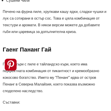
Сушени Чили
Печено на фурна пиле, хрупкави кашу ядки, сладки чушки и
лук са сотирани в остър сос. Това е цяла комбинация от
текстури и аромати. В някои версии можете да добавите
гъби или царевица за допълнителна криза.
Гаенг Пананг Гай
Пананг къри с пиле е тайландско къри, което има
перфектната комбинация от пикантност и кремообразно
кокосово богатство. Името му "Пенанг" идва от остров
Пенанг в Северна Малайзия, което показва възможно
споделено наследство.
Съставки: