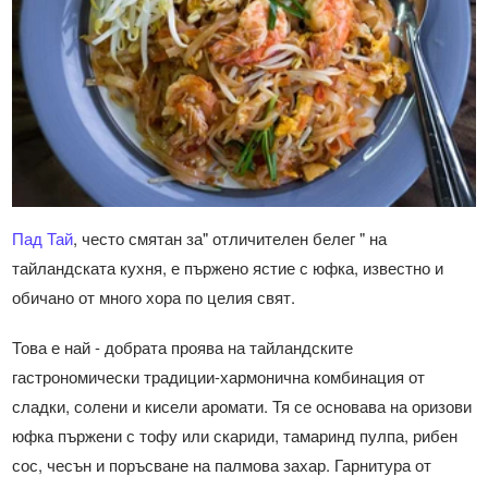
Пад Тай
, често смятан за" отличителен белег " на
тайландската кухня, е пържено ястие с юфка, известно и
обичано от много хора по целия свят.
Това е най - добрата проява на тайландските
гастрономически традиции-хармонична комбинация от
сладки, солени и кисели аромати. Тя се основава на оризови
юфка пържени с тофу или скариди, тамаринд пулпа, рибен
сос, чесън и поръсване на палмова захар. Гарнитура от