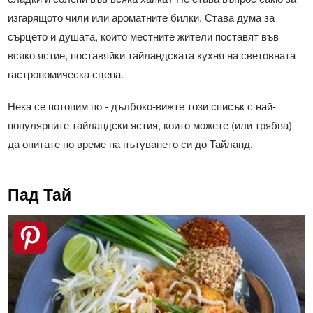
изгарящото чили или ароматните билки. Става дума за
сърцето и душата, които местните жители поставят във
всяко ястие, поставяйки тайландската кухня на световната
гастрономическа сцена.
Нека се потопим по - дълбоко-вижте този списък с най-
популярните тайландски ястия, които можете (или трябва)
да опитате по време на пътуването си до Тайланд.
Пад Тай