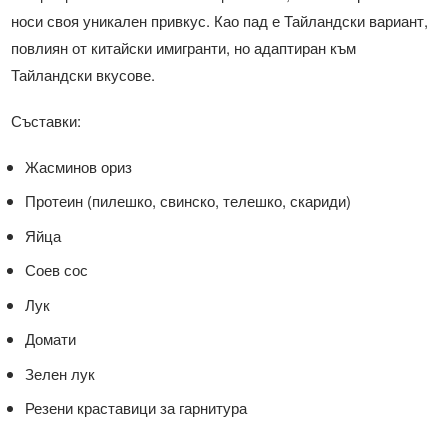
носи своя уникален привкус. Као пад е Тайландски вариант,
повлиян от китайски имигранти, но адаптиран към
Тайландски вкусове.
Съставки:
Жасминов ориз
Протеин (пилешко, свинско, телешко, скариди)
Яйца
Соев сос
Лук
Домати
Зелен лук
Резени краставици за гарнитура