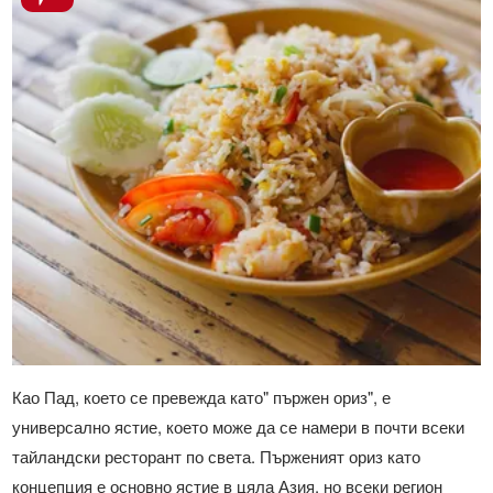
Као Пад, което се превежда като" пържен ориз", е
универсално ястие, което може да се намери в почти всеки
тайландски ресторант по света. Пърженият ориз като
концепция е основно ястие в цяла Азия, но всеки регион