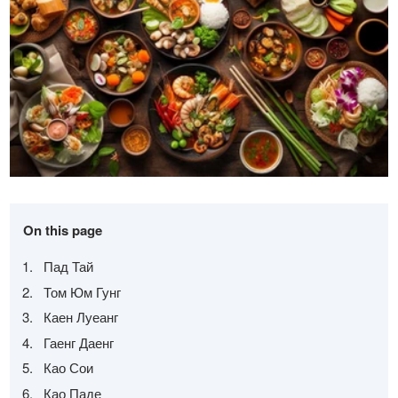
On this page
Пад Тай
Том Юм Гунг
Каен Луеанг
Гаенг Даенг
Као Сои
Као Паде