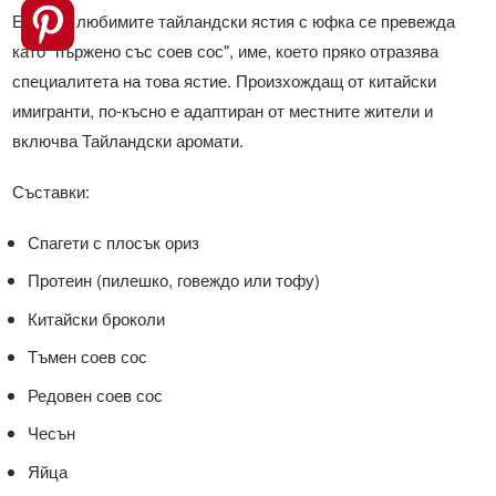
Едно от любимите тайландски ястия с юфка се превежда
като" пържено със соев сос", име, което пряко отразява
специалитета на това ястие. Произхождащ от китайски
имигранти, по-късно е адаптиран от местните жители и
включва Тайландски аромати.
Съставки:
Спагети с плосък ориз
Протеин (пилешко, говеждо или тофу)
Китайски броколи
Тъмен соев сос
Редовен соев сос
Чесън
Яйца