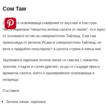
Сом Там
Сом там е освежаваща симфония от вкусове и текстури.
Често наричана "пикантна зелена салата от папая", тя е едно
от основните ястия на североизточен Тайланд. Сом там
произхожда от региона Исаан в североизточен Тайланд, но
вече е придобил популярност в цялата страна и извън нея.
Хрупкавата нарязана зелена папая се смесва с пикантен,
тръпчив, сладък и солен дресинг, за да се създаде ярка и
ароматна салата, която е едновременно освежаваща и
изгаряща.
Съставки:
Зелена папая, нарязана