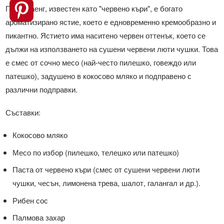
Гаенг Даенг, известен като "червено къри", е богато
ароматизирано ястие, което е едновременно кремообразно и
пикантно. Ястието има наситено червен оттенък, което се
дължи на използването на сушени червени люти чушки. Това
е смес от сочно месо (най-често пилешко, говеждо или
патешко), задушено в кокосово мляко и подправено с
различни подправки.
Съставки:
Кокосово мляко
Месо по избор (пилешко, телешко или патешко)
Паста от червено къри (смес от сушени червени люти
чушки, чесън, лимонена трева, шалот, галангал и др.).
Рибен сос
Палмова захар