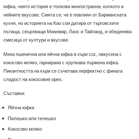
юфка, чиято история е толкова многостранна, колкото и
нейните вкусове. Смята се, че е повлиян от Бирманската
кухня, но историята на Као сои датира от търговските
пътища, свързващи Мианмар, Лаос и Тайланд, и обединява
смесица от култури и вкусове.
Мека пшенична или яйчна юфка в къри сос, овкусена с
кокосово мляко, гарнирана с хрупкава пържена юфка.
Пикантността на къри се съчетава перфектно с фината
сладост на кокосовия орех.
Съставки:
Яйчна юфка
Пилешко или телешко
Кокосово мляко