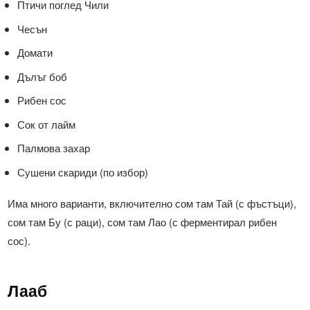
Птичи поглед Чили
Чесън
Домати
Дълъг боб
Рибен сос
Сок от лайм
Палмова захар
Сушени скариди (по избор)
Има много варианти, включително сом там Тай (с фъстъци),
сом там Бу (с раци), сом там Лао (с ферментирал рибен
сос).
Лааб