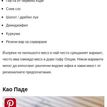
Паста от червено къри
Соев сос
Шалот / дребен лук
Джинджифил
Куркума
Резени вар за сервиране
Въпреки че пилешкото месо е най-често срещаният вариант,
често има говеждо месо и дори тофу Опции. Някои варианти
могат да използват различни видове юфка в зависимост от
регионалните предпочитания.
Као Паде