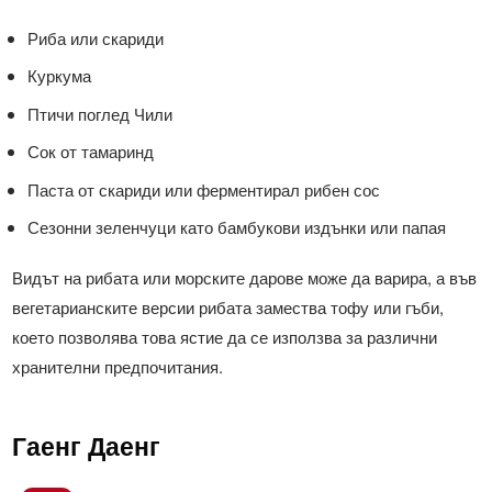
Риба или скариди
Куркума
Птичи поглед Чили
Сок от тамаринд
Паста от скариди или ферментирал рибен сос
Сезонни зеленчуци като бамбукови издънки или папая
Видът на рибата или морските дарове може да варира, а във
вегетарианските версии рибата замества тофу или гъби,
което позволява това ястие да се използва за различни
хранителни предпочитания.
Гаенг Даенг