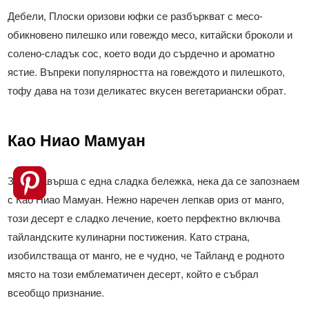
Дебели, Плоски оризови юфки се разбъркват с месо-
обикновено пилешко или говеждо месо, китайски броколи и
солено-сладък сос, което води до сърдечно и ароматно
ястие. Въпреки популярността на говеждото и пилешкото,
тофу дава на този деликатес вкусен вегетариански обрат.
Као Ниао Мамуан
За да завърша с една сладка бележка, нека да се запознаем
с Као Ниао Мамуан. Нежно наречен лепкав ориз от манго,
този десерт е сладко лечение, което перфектно включва
тайландските кулинарни постижения. Като страна,
изобилстваща от манго, не е чудно, че Тайланд е родното
място на този емблематичен десерт, който е събрал
всеобщо признание.