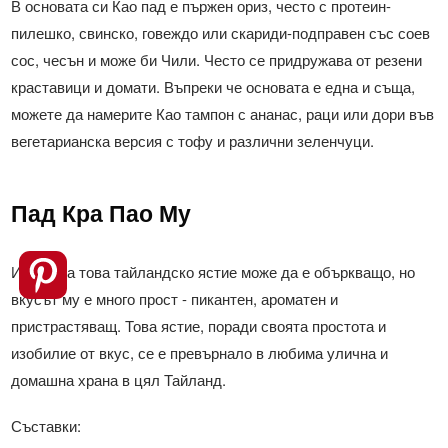
В основата си Као пад е пържен ориз, често с протеин-
пилешко, свинско, говеждо или скариди-подправен със соев
сос, чесън и може би Чили. Често се придружава от резени
краставици и домати. Въпреки че основата е една и съща,
можете да намерите Као тампон с ананас, раци или дори във
вегетарианска версия с тофу и различни зеленчуци.
Пад Кра Пао Му
Името на това тайландско ястие може да е объркващо, но
вкусът му е много прост - пикантен, ароматен и
пристрастяващ. Това ястие, поради своята простота и
изобилие от вкус, се е превърнало в любима улична и
домашна храна в цял Тайланд.
Съставки: