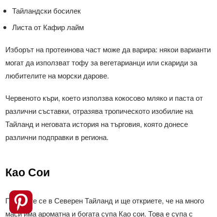
Тайландски босилек
Листа от Кафир лайм
Изборът на протеинова част може да варира: някои варианти
могат да използват тофу за вегетарианци или скариди за
любителите на морски дарове.
Червеното къри, което използва кокосово мляко и паста от
различни съставки, отразява тропическото изобилие на
Тайланд и неговата история на търговия, която донесе
различни подправки в региона.
Као Сои
Потопете се в Северен Тайланд и ще откриете, че на много
маси има ароматна и богата супа Као сои. Това е супа с