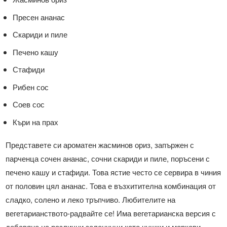
Пресен ананас
Скариди и пиле
Печено кашу
Стафиди
Рибен сос
Соев сос
Къри на прах
Представете си ароматен жасминов ориз, запържен с
парченца сочен ананас, сочни скариди и пиле, поръсени с
печено кашу и стафиди. Това ястие често се сервира в чиния
от половин цял ананас. Това е възхитителна комбинация от
сладко, солено и леко тръпчиво. Любителите на
вегетарианството-радвайте се! Има вегетарианска версия с
добавяне на различни зеленчуци като чушки и моркови.