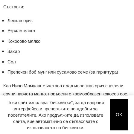
Съставки:
Лепкав ориз
Узряло манго
Кокосово мляко
Захар
Сол
Препечен боб мунг или сусамово семе (за гарнитура)
Као Ниао Мамуанг съчетава сладък лепкав ориз с узрели,
сочни парчета манго, поръсени с кремообразен кокосов сос.
Колкото и да е странно, кокосовият сос се прави леко солен
Този сайт използва "бисквитки", за да направи
интерфейса и препоръките по-удобни за
- това подчертава вкуса му и се съчетава много добре със
посетителите. Ако продължите да използвате
OK
сладкото манго. Въпреки че основната рецепта остава почти
сайта, вие автоматично се съгласявате с
същата, някои вариации могат да се добавят, например
използването на бисквитки.
кокосов сладолед за по-забавно.