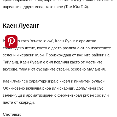
варианти с други меса, като пиле (Том Юм Гай).
Каен Луеанг
Известно като "жълто къри", Каен Луанг е ароматно
тайландско ястие, което е доста различно от по-известните
зелени и червени къри. Произхождащ от южните райони на
Тайланд, Каен Луеанг е бил повлиян както от местните
вкусове, така и от съседните страни, особено Малайзия.
Каен Луанг се характеризира с кисел и пикантен бульон.
Обикновено включва риба или скариди, допълнени със
зеленчуци и ароматизирани с ферментирал рибен сос или
паста от скариди.
Съставки: