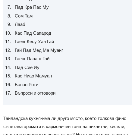
Пад Кра Пао Му
Сом Там
Лааб
Као Пад Сапарод
Гаенг Кеоу Уан Гай
Гай Пад Мед Ма Муанг
Гаенг Пананг Гай
Пад Сие Иу
Као Ниао Мамуан
Банан Роти
Въпроси и отговори
Тайландска кухня-има ли друго място, което толкова фино
съчетава аромати в хармоничен танц на пикантни, кисели,
сладки и солени във всяка хапка? Не става въпрос само за