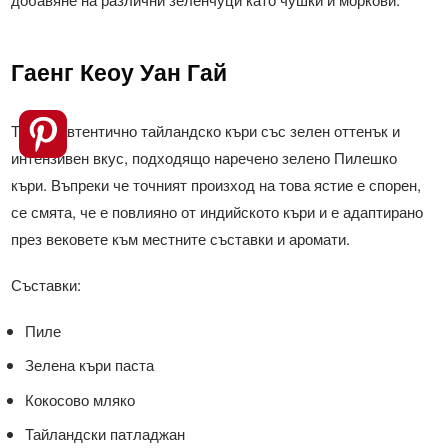
Гаенг Кеоу Уан Гай
Това е автентично тайландско къри със зелен оттенък и
интензивен вкус, подходящо наречено зелено Пилешко
къри. Въпреки че точният произход на това ястие е спорен,
се смята, че е повлияно от индийското къри и е адаптирано
през вековете към местните съставки и аромати.
Съставки:
Пиле
Зелена къри паста
Кокосово мляко
Тайландски патладжан