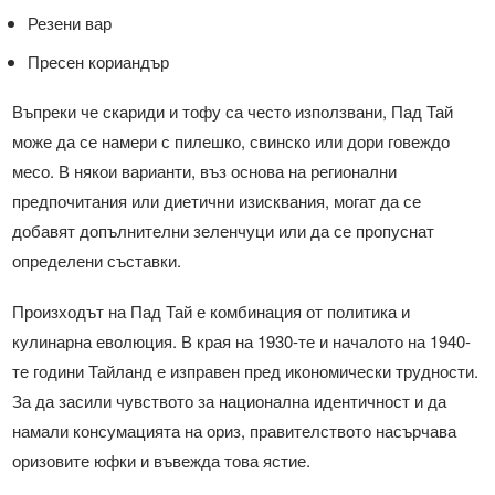
Резени вар
Пресен кориандър
Въпреки че скариди и тофу са често използвани, Пад Тай
може да се намери с пилешко, свинско или дори говеждо
месо. В някои варианти, въз основа на регионални
предпочитания или диетични изисквания, могат да се
добавят допълнителни зеленчуци или да се пропуснат
определени съставки.
Произходът на Пад Тай е комбинация от политика и
кулинарна еволюция. В края на 1930-те и началото на 1940-
те години Тайланд е изправен пред икономически трудности.
За да засили чувството за национална идентичност и да
намали консумацията на ориз, правителството насърчава
оризовите юфки и въвежда това ястие.