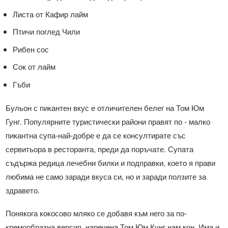
Листа от Кафир лайм
Птичи поглед Чили
Рибен сос
Сок от лайм
Гъби
Бульон с пикантен вкус е отличителен белег на Том Юм
Гунг. Популярните туристически райони правят по - малко
пикантна супа-най-добре е да се консултирате със
сервитьора в ресторанта, преди да поръчате. Супата
съдържа редица лечебни билки и подправки, което я прави
любима не само заради вкуса си, но и заради ползите за
здравето.
Понякога кокосово мляко се добавя към него за по-
кремообразна версия, наречена Том Юм Кунг нам кон. Има и