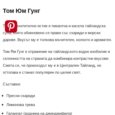
Том Юм Гунг
Това възхитително ястие е пикантна и кисела тайландска
супа, която обикновено се прави със скариди и морски
дарове. Вкусът му е толкова мъчителен, колкото и ароматен.
Том Ям Гунг е отражение на тайландското водно изобилие и
склонността на страната да комбинира контрастни вкусове.
Смята се, че произходът му е в Централен Тайланд, но
оттогава е станал популярен по целия свят.
Съставки:
Пресни скариди
Лимонова трева
Галангал (роднина на джинджифила)