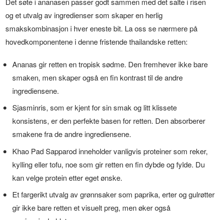
Det søte i ananasen passer godt sammen med det salte i risen
og et utvalg av ingredienser som skaper en herlig
smakskombinasjon i hver eneste bit. La oss se nærmere på
hovedkomponentene i denne fristende thailandske retten:
Ananas gir retten en tropisk sødme. Den fremhever ikke bare
smaken, men skaper også en fin kontrast til de andre
ingrediensene.
Sjasminris, som er kjent for sin smak og litt klissete
konsistens, er den perfekte basen for retten. Den absorberer
smakene fra de andre ingrediensene.
Khao Pad Sapparod inneholder vanligvis proteiner som reker,
kylling eller tofu, noe som gir retten en fin dybde og fylde. Du
kan velge protein etter eget ønske.
Et fargerikt utvalg av grønnsaker som paprika, erter og gulrøtter
gir ikke bare retten et visuelt preg, men øker også