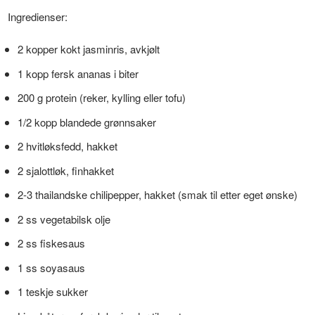
Ingredienser:
2 kopper kokt jasminris, avkjølt
1 kopp fersk ananas i biter
200 g protein (reker, kylling eller tofu)
1/2 kopp blandede grønnsaker
2 hvitløksfedd, hakket
2 sjalottløk, finhakket
2-3 thailandske chilipepper, hakket (smak til etter eget ønske)
2 ss vegetabilsk olje
2 ss fiskesaus
1 ss soyasaus
1 teskje sukker