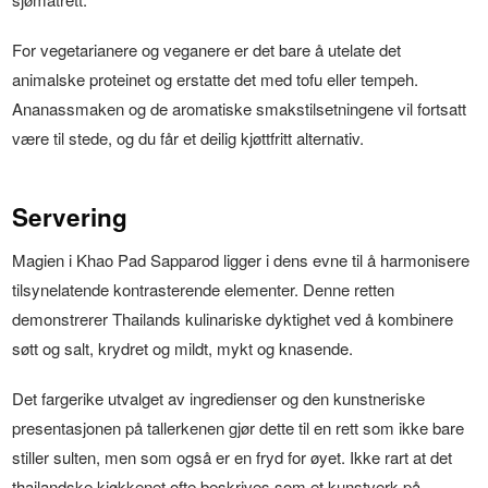
For vegetarianere og veganere er det bare å utelate det
animalske proteinet og erstatte det med tofu eller tempeh.
Ananassmaken og de aromatiske smakstilsetningene vil fortsatt
være til stede, og du får et deilig kjøttfritt alternativ.
Servering
Magien i Khao Pad Sapparod ligger i dens evne til å harmonisere
tilsynelatende kontrasterende elementer. Denne retten
demonstrerer Thailands kulinariske dyktighet ved å kombinere
søtt og salt, krydret og mildt, mykt og knasende.
Det fargerike utvalget av ingredienser og den kunstneriske
presentasjonen på tallerkenen gjør dette til en rett som ikke bare
stiller sulten, men som også er en fryd for øyet. Ikke rart at det
thailandske kjøkkenet ofte beskrives som et kunstverk på