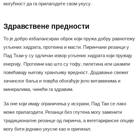
могућност да га прилагодите свом укусу.
Здравствене предности
То је добро избалансиран оброк који пружа добру равнотежу
угљених хидрата, протеина и масти. Пиринчани резанци у
Пад Тхаи-у су одличан извор угљених хидрата који пружају
енергију. Протеини као што су тофу, пилетина или шкампи
повећавају његову хранљиву вредност. Додавање свежег
зачинског биља и поврћа обогаћује јело витаминима и
минералима, чинећи га здравим.
За оне који имају ограничења у исхрани, Пад Таи се лако
може прилагодити. Резанци без глутена могу заменити
традиционалне резанце од пиринча, а вегетаријанске опције
могу бити једнако укусне као и оригинал.