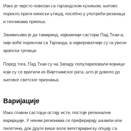
Иако је чврсто повезан са тајландском кухињом, његово
порекло прати кинески утицај, посебно у употреби резанаца
и техникама пржења.
Занимљиво је да тамаринд, најважнији састојак Пад Тхаи-а,
није воће пореклом са Тајланда, а највероватније су га увели
арапски трговци.
Поред тога, Пад Тхаи су на Западу популаризовали војници
који су се вратили из Вијетнамског рата, што је довело до
његовог светског признања.
Варијације
Иако главни састојци остају исти, постоје регионалне
варијације. У неким регионима се преферирају шкампи или
пилетина, док други више воле вегетаријанску опцију са