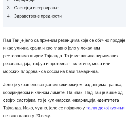
Састојци и сервирање
Здравствене предности
Пад Таи је јело са прженим резанцима које се обично продаје
и као улична храна и као главно јело у локалним
ресторанима широм Тајланда. То је мешавина пиринчаних
резанаца, јаја, тофуа и протеина - пилетине, меса или
морских плодова - са сосом на бази тамаринда.
Јело је украшено сецканим кикирикијем, изданцима грашка,
коријандером и клином лимете. Па ипак, Пад Таи је више од
својих састојака, то је кулинарска инкарнација идентитета
Тајланда. Иако, чудно, јело се појавило у
тајландској кухињи
не тако давно-у 20.веку.