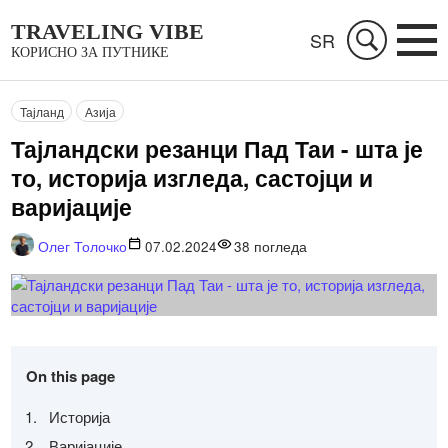
TRAVELING VIBE
SR
КОРИСНО ЗА ПУТНИКЕ
Тајланд
Азија
Тајландски резанци Пад Таи - шта је
то, историја изгледа, састојци и
варијације
Олег Толочко
07.02.2024
38
погледа
On this page
Историја
Варијације