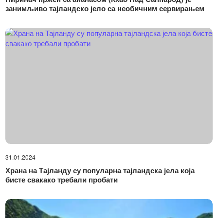
занимљиво тајландско јело са необичним сервирањем
31.01.2024
Храна на Тајланду су популарна тајландска јела која
бисте свакако требали пробати