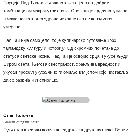
Порција Пад Тхаи-а је уравнотежено јело са добром
комбинацијом макронутријената. Ово јело је срдачно, укусно
и може постати део здраве исхране ако се конзумира
умерено.
Пад Таи није само јело, то је кулинарско путовање кроз
тајландску културу и историју. Од скромних почетака до
статуса светске иконе, Пад Таи је освојио срца и укусе људи
широм света. Његова свестраност, хранљива вредност и
укусан профил укуса чине га омиљеним јелом које наставља
да се развија и инспирише.
Олег Толочко
Главни уредник блога
Путујем и креирам користан садржај за друге путнике. Волим