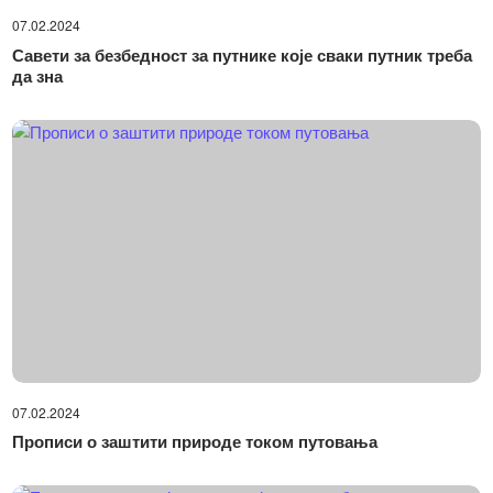
07.02.2024
Савети за безбедност за путнике које сваки путник треба
да зна
07.02.2024
Прописи о заштити природе током путовања