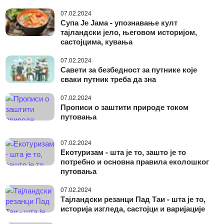
07.02.2024
Супа Је Јама - упознавање култ
тајландски јело, његовом историјом,
састојцима, кувања
07.02.2024
Савети за безбедност за путнике које
сваки путник треба да зна
07.02.2024
Прописи о заштити природе током
путовања
07.02.2024
Екотуризам - шта је то, зашто је то
потребно и основна правила еколошког
путовања
07.02.2024
Тајландски резанци Пад Таи - шта је то,
историја изгледа, састојци и варијације