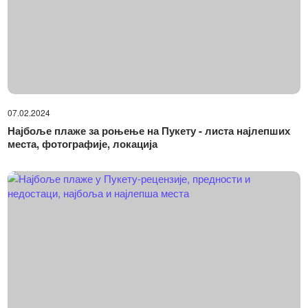
07.02.2024
Најбоље плаже за роњење на Пукету - листа најлепших
места, фотографије, локација