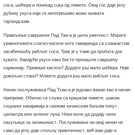
соса, шећера и понекад сока од лимете. Овај сос даје јелу
дубину укуса који се непогрешиво може назвати
тајландским.
Прављење савршеног Пад Таи-а је цела уметност. Морате
уравнотежити слатко-киселе ноте тамаринда са сланкастом
засићеношћу рибљег соса. Трик је у томе да пробате док
кувате, бирајући укусе како бисте пронашли савршену
хармонију. Превише кисело? Додајте још мало шећера. Није
довољно слано? Можете додати још мало рибљег соса.
Начин послуживања Пад Тхаи-а је једнако важан као и начин
припреме. Обично се служи са кришком лимете, шаком
сецканог кикирикија и свежим зачинским биљем попут
цилантра или зеленог лука. Неки воле да додају чили
пахуљице за зачињеност. Послуживање на овај начин не
само да јелу даје спољну привлачност, већ вам даје и