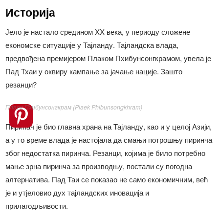
Историја
Јело је настало средином XX века, у периоду сложене
економске ситуације у Тајланду. Тајландска влада,
предвођена премијером Плаком Пхибунсонгкрамом, увела је
Пад Тхаи у оквиру кампање за јачање нације. Зашто
резанци?
Плаек Пхибунсонгкрам (Plaek Phibunsongkhram)
Пиринач је био главна храна на Тајланду, као и у целој Азији,
а у то време влада је настојала да смањи потрошњу пиринча
због недостатка пиринча. Резанци, којима је било потребно
мање зрна пиринча за производњу, постали су погодна
алтернатива. Пад Таи се показао не само економичним, већ
је и утјеловио дух тајландских иновација и
прилагодљивости.