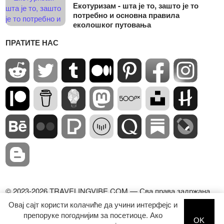
Екотуризам - шта је то, зашто је то
потребно и основна правила
еколошког путовања
ПРАТИТЕ НАС
© 2023-2026 TRAVELINGVIBE.COM — Сва права задржана.
Коришћење садржаја овог сајта је могуће само уз активну
Овај сајт користи колачиће да учини интерфејс и
дофоллов везу ка сајту.
препоруке погоднијим за посетиоце. Ако
OK