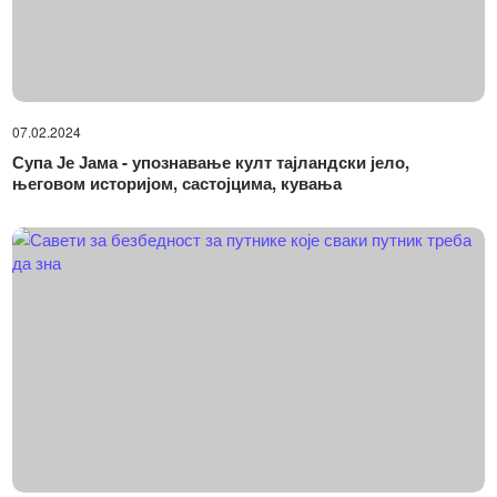
07.02.2024
Супа Је Јама - упознавање култ тајландски јело,
његовом историјом, састојцима, кувања