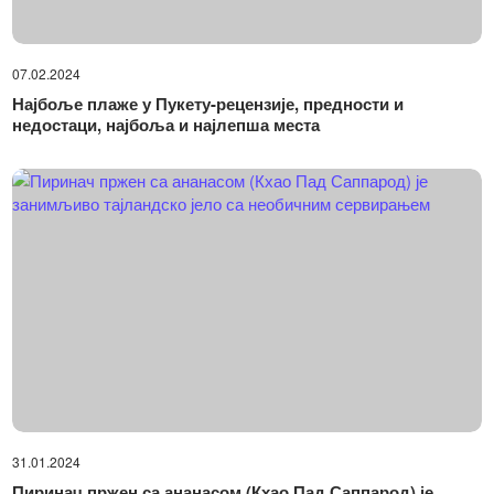
07.02.2024
Најбоље плаже у Пукету-рецензије, предности и
недостаци, најбоља и најлепша места
31.01.2024
Пиринач пржен са ананасом (Кхао Пад Саппарод) је