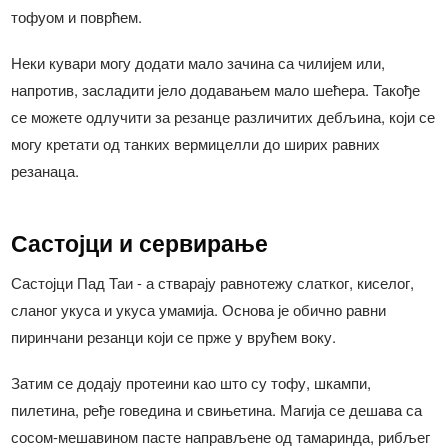
тофуом и поврћем.
Неки кувари могу додати мало зачина са чилијем или,
напротив, засладити јело додавањем мало шећера. Такође
се можете одлучити за резанце различитих дебљина, који се
могу кретати од танких вермицелли до ширих равних
резанаца.
Састојци и сервирање
Састојци Пад Таи - а стварају равнотежу слатког, киселог,
сланог укуса и укуса умамија. Основа је обично равни
пиринчани резанци који се прже у врућем воку.
Затим се додају протеини као што су тофу, шкампи,
пилетина, ређе говедина и свињетина. Магија се дешава са
сосом-мешавином пасте направљене од тамаринда, рибљег