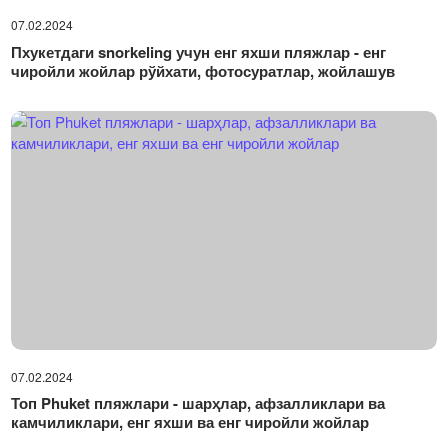
07.02.2024
Пхукетдаги snorkeling учун енг яхши пляжлар - енг
чиройли жойлар рўйхати, фотосуратлар, жойлашув
07.02.2024
Топ Phuket пляжлари - шарҳлар, афзалликлари ва
камчиликлари, енг яхши ва енг чиройли жойлар