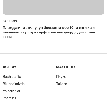
30.01.2024
Пляждаги таътил учун бюджетга мос 10 та енг яхши
мамлакат - кўп пул сарфламасдан қаерда дам олиш
керак
ASOSIY
MASHHUR
Bosh sahifa
Пхукет
Biz haqimizda
Tailand
Yo‘nalishlar
Interests