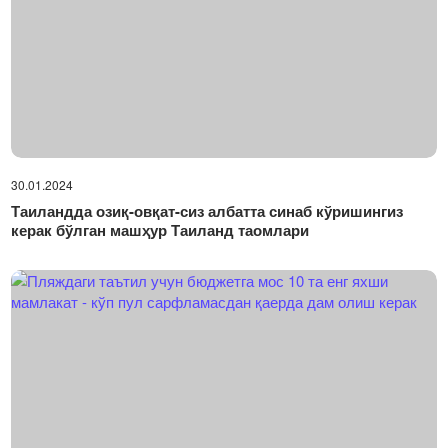
30.01.2024
Таиландда озиқ-овқат-сиз албатта синаб кўришингиз
керак бўлган машҳур Таиланд таомлари