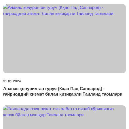
31.01.2024
Ананас қовурилган гуруч (Кҳао Пад Саппарод) -
ғайриоддий хизмат билан қизиқарли Таиланд таомлари