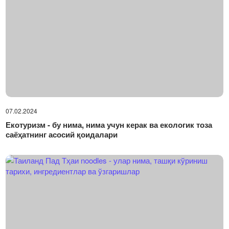
07.02.2024
Екотуризм - бу нима, нима учун керак ва екологик тоза
саёҳатнинг асосий қоидалари