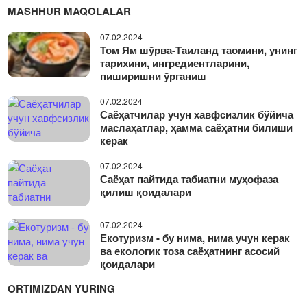
MASHHUR MAQOLALAR
07.02.2024
Том Ям шўрва-Таиланд таомини, унинг
тарихини, ингредиентларини,
пиширишни ўрганиш
07.02.2024
Саёҳатчилар учун хавфсизлик бўйича
маслаҳатлар, ҳамма саёҳатни билиши
керак
07.02.2024
Саёҳат пайтида табиатни муҳофаза
қилиш қоидалари
07.02.2024
Екотуризм - бу нима, нима учун керак
ва екологик тоза саёҳатнинг асосий
қоидалари
ORTIMIZDAN YURING