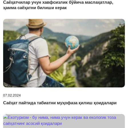
Саёҳатчилар учун хавфсизлик бўйича маслаҳатлар,
ҳамма саёҳатни билиши керак
07.02.2024
Саёҳат пайтида табиатни муҳофаза қилиш қоидалари