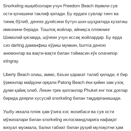
Snorkeling ишқибозлари учун Freedom Beach ёқимли сув
ости қочишини таклиф қилади. Бу ердаги сувлар тинч ва
тиниқ бўлиб, денгиз дунёсини бутун шон-шуҳратида кузатиш
имконини беради. Тошлоқ жойлар, айниқса пляжнинг
Шимолий қисмида, шўнғин учун иссиқ жойлардир. Бу ерда
сиз darting даманфиш кўриш мумкин, burma денгиз
анемонлар ва вақти-вақти билан тоймасин кўк олачипор
stingray.
Liberty Beach олиш, аммо, баъзи ҳаракат талаб қилади, ё бир
ўрмонлар майдони орқали Patong Beach ёки қийин зам узоқ
думи қайиқ олиб. Лекин трек қилганлар Phuket енг пок доғлар
бирида деярли хусусий snorkeling билан тақдирланишади.
Ушбу иккала пляж ҳам ўзига хос жозибаси ва сув ости
мўжизалари билан snorkeling ихлосмандларига нафақат
визуал муомала, балки табиат билан руҳий мулоқотни ҳам