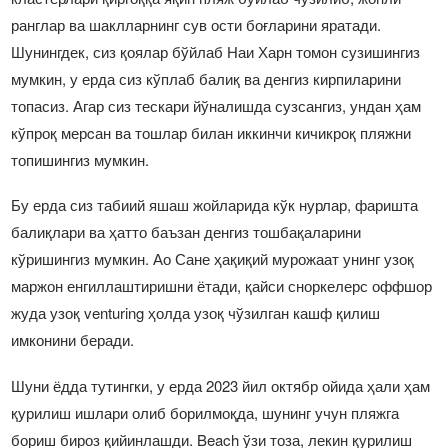
ранглар ва шаклларнинг сув ости боғларини яратади.
Шунингдек, сиз қоялар бўйлаб Наи Харн томон сузишингиз
мумкин, у ерда сиз кўплаб балиқ ва денгиз кирпиларини
топасиз. Агар сиз тескари йўналишда сузсангиз, ундан ҳам
кўпроқ мерcан ва тошлар билан иккинчи кичикроқ пляжни
топишингиз мумкин.
Бу ерда сиз табиий яшаш жойларида кўк нурлар, фаришта
балиқлари ва ҳатто баъзан денгиз тошбақаларини
кўришингиз мумкин. Ао Сане ҳақиқий мурожаат унинг узоқ
маржон енгиллаштиришни ётади, қайси сноркелерс оффшор
жуда узоқ venturing ҳолда узоқ чўзилган кашф қилиш
имконини беради.
Шуни ёдда тутингки, у ерда 2023 йил октябр ойида ҳали ҳам
қурилиш ишлари олиб борилмоқда, шунинг учун пляжга
бориш бироз қийинлашди. Beach ўзи тоза, лекин қурилиш