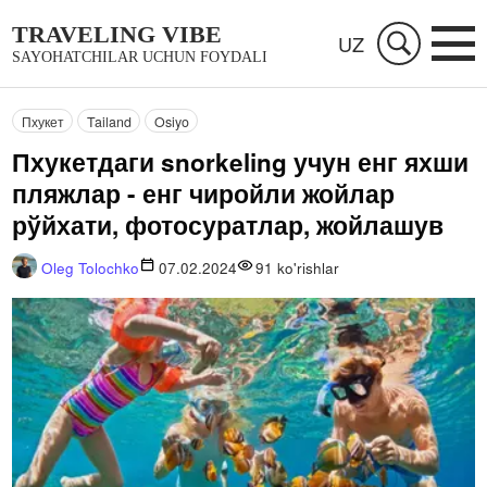
TRAVELING VIBE
UZ
SAYOHATCHILAR UCHUN FOYDALI
Пхукет
Tailand
Osiyo
Пхукетдаги snorkeling учун енг яхши
пляжлар - енг чиройли жойлар
рўйхати, фотосуратлар, жойлашув
Oleg Tolochko
07.02.2024
91
ko'rishlar