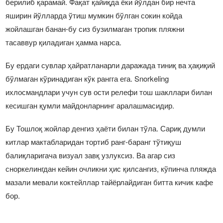
берилиб қарамай. Фақат қайиқда ёки йўлдан бир нечта
яширин йўлларда ўтиш мумкин бўлган сокин койда
жойлашган банан-бу сиз бузилмаган тропик пляжни
тасаввур қиладиган ҳамма нарса.
Бу ердаги сувлар ҳайратланарли даражада тиниқ ва ҳақиқий
бўлмаган кўринадиган кўк рангга ега. Snorkeling
ихлосмандлари учун сув ости релефи тош шакллари билан
кесишган қумли майдонларнинг аралашмасидир.
Бу Тошлоқ жойлар денгиз ҳаёти билан тўла. Сариқ думли
китлар мактабларидан тортиб ранг-баранг тўтиқуш
балиқларигача визуал завқ узлуксиз. Ва агар сиз
сноркелингдан кейин очликни ҳис қилсангиз, кўпинча пляжда
мазали мевали коктейллар тайёрлайдиган битта кичик кафе
бор.