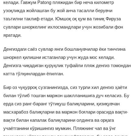
келади. Гавжум Patong пляжидан бир неча километр
узоқликда жойлашган бу жой анча тасалли берувчи
таътилни таклиф етади. Юмшоқ оқ қум ва тиниқ Фируза
сувлари шноркелинг ихлосмандлари учун жозибали фон
яратади.
Денгиздаги саёз сувлар янги бошланувчилар ёки тинчгина
шноркел қилишни истаганлар учун жуда мос келади.
Денгизга чиқадиган қуруқлик туфайли пляж денгиз томондан
катта тўлқинлардан ёпилган.
Бир оз чуқурроқ сузганингизда, сиз турли хил денгиз ҳаёти
билан тўлиб тошган маржон шаклланишига дуч келасиз. Бу
ерда сиз ранг-баранг тўтиқуш балиқларини, қизиқувчан
масхарабоз балиқларни ва маржон боғлари орасида вақти-
вақти билан капалак балиқларини олдинга ва орқага
учаётганини кўришингиз мумкин. Пляжнинг чап ва ўнг