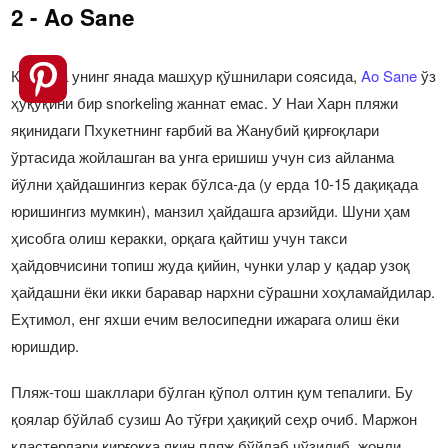
2 - Ao Sane
Кўпинча унинг янада машҳур қўшнилари соясида,
Ao Sane
ўз
ҳуқуқини бир snorkeling жаннат емас. У Наи Харн пляжи
яқинидаги Пхукетнинг ғарбий ва Жанубий қирғоқлари
ўртасида жойлашган ва унга еришиш учун сиз айланма
йўлни ҳайдашингиз керак бўлса-да (у ерда 10-15 дақиқада
юришингиз мумкин), манзил ҳайдашга арзийди. Шуни ҳам
ҳисобга олиш керакки, орқага қайтиш учун такси
ҳайдовчисини топиш жуда қийин, чунки улар у қадар узоқ
ҳайдашни ёки икки баравар нархни сўрашни хоҳламайдилар.
Еҳтимол, енг яхши ечим велосипедни ижарага олиш ёки
юришдир.
Пляж-тош шакллари бўлган қўпол олтин қум тепалиги. Бу
қоялар бўйлаб сузиш Ао тўғри ҳақиқий сеҳр очиб. Маржон
кластерлари қирғоққа яқин пляж бўйлаб чўзилиб, жонли