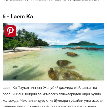
5 - Laem Ka
Laem Ka Пхукетнинг енг Жанубий қисмида жойлашган ва
оролнинг енг яширин ва кимсасиз пляжларидан бири бўлиб
қолмоқда. Чекланган қуруқлик йўллари туфайли унга асосан
қайиқда бориш мумкин ва бу ёлғизлик унинг бузилмаган