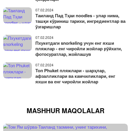
07.02.2024
Таиланд Пад Тҳаи noodles - улар нима,
ташқи кўриниш тарихи, ингредиентлар ва
ўзгаришлар
07.02.2024
Пхукетдаги snorkeling учун енг яхши
пляжлар - енг чиройли жойлар рўйхати,
фотосуратлар, жойлашув
07.02.2024
Топ Phuket пляжлари - шарҳлар,
афзалликлари ва камчиликлари, енг
яхши ва енг чиройли жойлар
MASHHUR MAQOLALAR