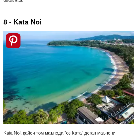
8 - Kata Noi
Kata Noi, қайси том маънода "оз Ката" деган маънони