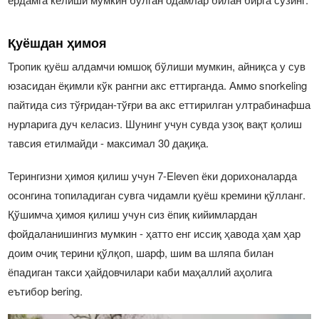
Қуёшдан ҳимоя
Тропик қуёш алдамчи юмшоқ бўлиши мумкин, айниқса у сув
юзасидан ёқимли кўк рангни акс еттирганда. Аммо snorkeling
пайтида сиз тўғридан-тўғри ва акс еттирилган ултрабинафша
нурларига дуч келасиз. Шунинг учун сувда узоқ вақт қолиш
тавсия етилмайди - максимал 30 дақиқа.
Терингизни ҳимоя қилиш учун 7-Eleven ёки дорихоналарда
осонгина топиладиган сувга чидамли қуёш кремини қўлланг.
Қўшимча ҳимоя қилиш учун сиз ёпиқ кийимлардан
фойдаланишингиз мумкин - ҳатто енг иссиқ ҳавода ҳам ҳар
доим очиқ терини қўлқоп, шарф, шим ва шляпа билан
ёпадиган такси ҳайдовчилари каби маҳаллий аҳолига
еътибор bering.