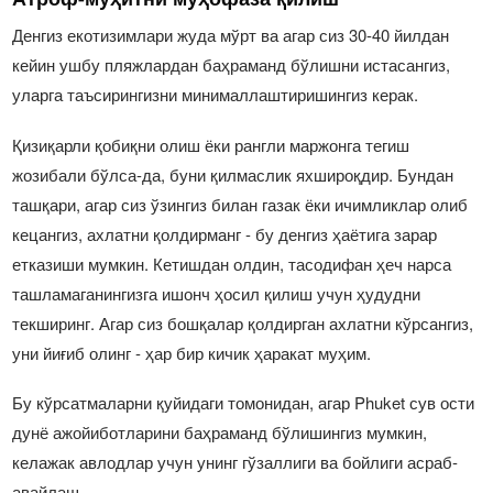
Денгиз екотизимлари жуда мўрт ва агар сиз 30-40 йилдан
кейин ушбу пляжлардан баҳраманд бўлишни истасангиз,
уларга таъсирингизни минималлаштиришингиз керак.
Қизиқарли қобиқни олиш ёки рангли маржонга тегиш
жозибали бўлса-да, буни қилмаслик яхшироқдир. Бундан
ташқари, агар сиз ўзингиз билан газак ёки ичимликлар олиб
кецангиз, ахлатни қолдирманг - бу денгиз ҳаётига зарар
етказиши мумкин. Кетишдан олдин, тасодифан ҳеч нарса
ташламаганингизга ишонч ҳосил қилиш учун ҳудудни
текширинг. Агар сиз бошқалар қолдирган ахлатни кўрсангиз,
уни йиғиб олинг - ҳар бир кичик ҳаракат муҳим.
Бу кўрсатмаларни қуйидаги томонидан, агар Phuket сув ости
дунё ажойиботларини баҳраманд бўлишингиз мумкин,
келажак авлодлар учун унинг гўзаллиги ва бойлиги асраб-
авайлаш.