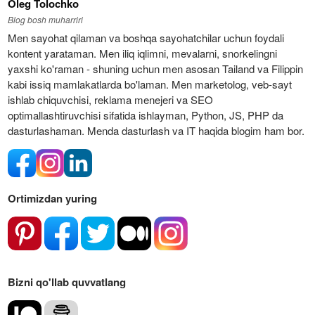
Oleg Tolochko
Blog bosh muharriri
Men sayohat qilaman va boshqa sayohatchilar uchun foydali
kontent yarataman. Men iliq iqlimni, mevalarni, snorkelingni
yaxshi ko'raman - shuning uchun men asosan Tailand va Filippin
kabi issiq mamlakatlarda bo'laman. Men marketolog, veb-sayt
ishlab chiquvchisi, reklama menejeri va SEO
optimallashtiruvchisi sifatida ishlayman, Python, JS, PHP da
dasturlashaman. Menda dasturlash va IT haqida blogim ham bor.
Ortimizdan yuring
Bizni qo'llab quvvatlang