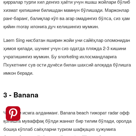
қирралар турли хил денгиз ҳаёти учун яшаш жойлари бўлиб
хизмат қилишини билишдан мамнун бўлишади. Маржонлар
ранг-баранг, балиқлар кўп ва агар омадингиз бўлса, сиз ҳам
қийин moray илонига дуч келишингиз мумкин.
Laem Sing нисбатан яширин жойи уни сайёҳлар оломонидан
ҳимоя қилади, шунинг учун сиз одатда пляжда 2-3 кишини
учратишингиз мумкин. Бу snorkeling ихлосмандларига
Пхукетнинг сув ости дунёси билан шахсий алоқада бўлишга
имкон беради.
3 - Banana
Чиройли исмга алданманг. Banana beach тижорат radar офф
қолишга муваффақ бўлди жаннат бир тилим бўлади, оролда
бошқа кўплаб саёҳларни туризм шафқациз ҳужумига