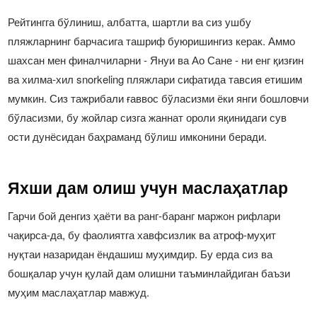
Рейтингга бўлиниш, албатта, шартли ва сиз ушбу
пляжларнинг барчасига ташриф буюришингиз керак. Аммо
шахсан мен финалчиларни - Януи ва Ао Сане - ни енг қизғин
ва хилма-хил snorkeling пляжлари сифатида тавсия етишим
мумкин. Сиз тажрибали ғаввос бўласизми ёки янги бошловчи
бўласизми, бу жойлар сизга жаннат ороли яқинидаги сув
ости дунёсидан баҳраманд бўлиш имконини беради.
Яхши дам олиш учун маслаҳатлар
Гарчи бой денгиз ҳаёти ва ранг-баранг маржон рифлари
чақирса-да, бу фаолиятга хавфсизлик ва атроф-муҳит
нуқтаи назаридан ёндашиш муҳимдир. Бу ерда сиз ва
бошқалар учун қулай дам олишни таъминлайдиган баъзи
муҳим маслаҳатлар мавжуд.