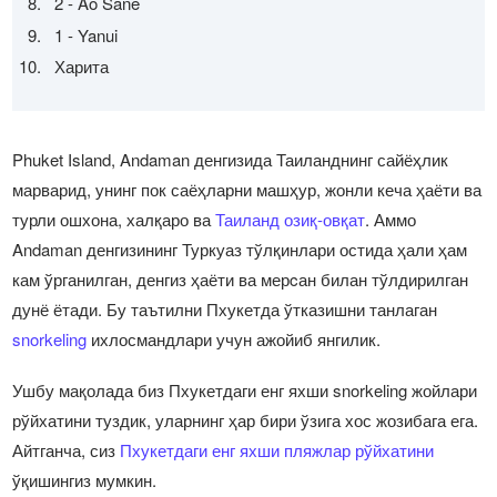
2 - Ao Sane
1 - Yanui
Харита
Phuket Island, Andaman денгизида Таиланднинг сайёҳлик
марварид, унинг пок саёҳларни машҳур, жонли кеча ҳаёти ва
турли ошхона, халқаро ва
Таиланд озиқ-овқат
. Аммо
Andaman денгизининг Туркуаз тўлқинлари остида ҳали ҳам
кам ўрганилган, денгиз ҳаёти ва мерcан билан тўлдирилган
дунё ётади. Бу таътилни Пхукетда ўтказишни танлаган
snorkeling
ихлосмандлари учун ажойиб янгилик.
Ушбу мақолада биз Пхукетдаги енг яхши snorkeling жойлари
рўйхатини туздик, уларнинг ҳар бири ўзига хос жозибага ега.
Айтганча, сиз
Пхукетдаги енг яхши пляжлар рўйхатини
ўқишингиз мумкин.