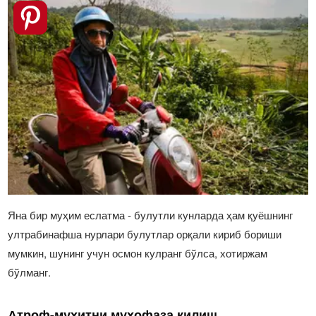
Яна бир муҳим еслатма - булутли кунларда ҳам қуёшнинг
ултрабинафша нурлари булутлар орқали кириб бориши
мумкин, шунинг учун осмон кулранг бўлса, хотиржам
бўлманг.
Атроф-муҳитни муҳофаза қилиш