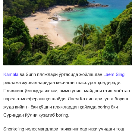
Kamala
ва Surin пляжлари ўртасида жойлашган
Laem Sing
реклама журналларидан кесилган таассурот қолдиради.
Пляжнинг ўзи жуда ихчам, аммо унинг майдони етишмаётган
нарса атмосферани қоплайди. Лаем Ка сингари, унга бориш
жуда қийин - ёки қўшни пляжлардан қайиқда boring ёки
Суриндан йўлни кузатиб boring.
Snorkeling ихлосмандлари пляжнинг ҳар икки учидаги тош