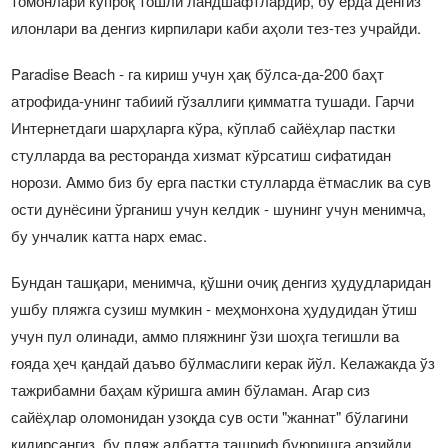
томонлари кўпроқ тошли ландшафтлардир, бу ерда денгиз
илонлари ва денгиз кирпилари каби аҳоли тез-тез учрайди.
Paradise Beach - га кириш учун ҳақ бўлса-да-200 баҳт
атрофида-унинг табиий гўзаллиги қимматга тушади. Гарчи
Интернетдаги шарҳларга кўра, кўплаб сайёҳлар пастки
стулларда ва ресторанда хизмат кўрсатиш сифатидан
норози. Аммо биз бу ерга пастки стулларда ётмаслик ва сув
ости дунёсини ўрганиш учун келдик - шунинг учун менимча,
бу унчалик катта нарх емас.
Бундан ташқари, менимча, қўшни очиқ денгиз ҳудудларидан
ушбу пляжга сузиш мумкин - меҳмонхона ҳудудидан ўтиш
учун пул олинади, аммо пляжнинг ўзи шоҳга тегишли ва
ғояда ҳеч қандай даъво бўлмаслиги керак йўл. Келажакда ўз
тажрибамни баҳам кўришга амин бўламан. Агар сиз
сайёҳлар оломонидан узоқда сув ости "жаннат" бўлагини
қидирсангиз, бу пляж албатта ташриф буюришга арзийди.