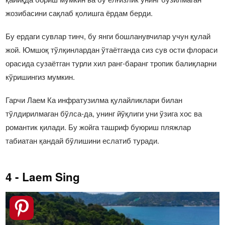
жозибасини сақлаб қолишга ёрдам берди.
Бу ердаги сувлар тинч, бу янги бошланувчилар учун қулай
жой. Юмшоқ тўлқинлардан ўтаётганда сиз сув ости флораси
орасида сузаётган турли хил ранг-баранг тропик балиқларни
кўришингиз мумкин.
Гарчи Лаем Ка инфратузилма қулайликлари билан
тўлдирилмаган бўлса-да, унинг йўқлиги уни ўзига хос ва
романтик қилади. Бу жойга ташриф буюриш пляжлар
табиатан қандай бўлишини еслатиб туради.
4 - Laem Sing