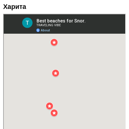
Харита