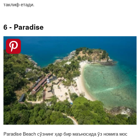
таклиф етади.
6 - Paradise
Paradise Beach сўзнинг ҳар бир маъносида ўз номига мос