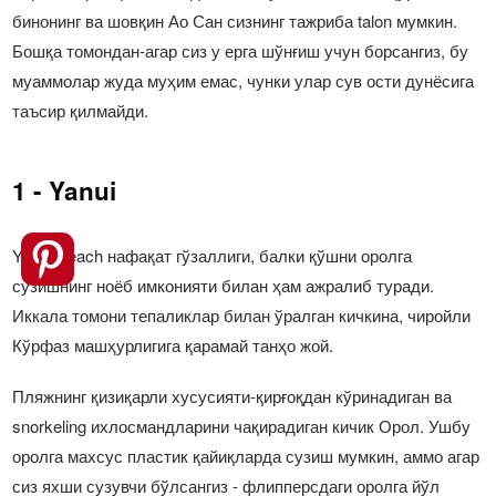
бинонинг ва шовқин Ао Сан сизнинг тажриба talon мумкин.
Бошқа томондан-агар сиз у ерга шўнғиш учун борсангиз, бу
муаммолар жуда муҳим емас, чунки улар сув ости дунёсига
таъсир қилмайди.
1 - Yanui
Yanui Beach нафақат гўзаллиги, балки қўшни оролга
сузишнинг ноёб имконияти билан ҳам ажралиб туради.
Иккала томони тепаликлар билан ўралган кичкина, чиройли
Кўрфаз машҳурлигига қарамай танҳо жой.
Пляжнинг қизиқарли хусусияти-қирғоқдан кўринадиган ва
snorkeling ихлосмандларини чақирадиган кичик Орол. Ушбу
оролга махсус пластик қайиқларда сузиш мумкин, аммо агар
сиз яхши сузувчи бўлсангиз - флипперсдаги оролга йўл