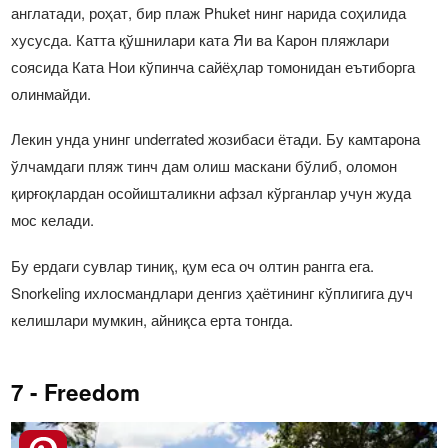
англатади, роҳат, бир плаж Phuket нинг нарида соҳилида
хусусда. Катта қўшнилари ката Яи ва Карон пляжлари
соясида Ката Нои кўпинча сайёҳлар томонидан еътиборга
олинмайди.
Лекин унда унинг underrated жозибаси ётади. Бу камтарона
ўлчамдаги пляж тинч дам олиш маскани бўлиб, оломон
қирғоқлардан осойишталикни афзал кўрганлар учун жуда
мос келади.
Бу ердаги сувлар тиниқ, қум еса оч олтин рангга ега.
Snorkeling ихлосмандлари денгиз ҳаётининг кўплигига дуч
келишлари мумкин, айниқса ерта тонгда.
7 - Freedom