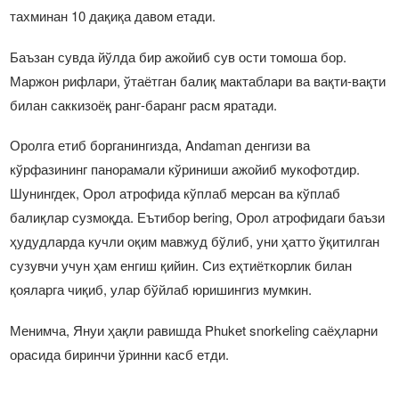
тахминан 10 дақиқа давом етади.
Баъзан сувда йўлда бир ажойиб сув ости томоша бор.
Маржон рифлари, ўтаётган балиқ мактаблари ва вақти-вақти
билан саккизоёқ ранг-баранг расм яратади.
Оролга етиб борганингизда, Andaman денгизи ва
кўрфазининг панорамали кўриниши ажойиб мукофотдир.
Шунингдек, Орол атрофида кўплаб мерcан ва кўплаб
балиқлар сузмоқда. Еътибор bering, Орол атрофидаги баъзи
ҳудудларда кучли оқим мавжуд бўлиб, уни ҳатто ўқитилган
сузувчи учун ҳам енгиш қийин. Сиз еҳтиёткорлик билан
қояларга чиқиб, улар бўйлаб юришингиз мумкин.
Менимча, Януи ҳақли равишда Phuket snorkeling саёҳларни
орасида биринчи ўринни касб етди.