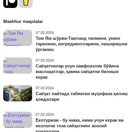
Mashhur maqolalar
07.02.2024
Том Ям шўрва-Таиланд таомини, унинг
тарихини, ингредиентларини, пиширишни
ўрганиш
07.02.2024
Саёҳатчилар учун хавфсизлик бўйича
маслаҳатлар, ҳамма саёҳатни билиши
керак
07.02.2024
Саёҳат пайтида табиатни муҳофаза қилиш
қоидалари
07.02.2024
Екотуризм - бу нима, нима учун керак ва
екологик тоза саёҳатнинг асосий
қоидалари