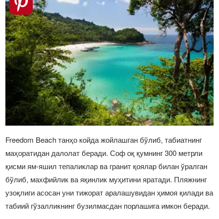
Freedom Beach танҳо койда жойлашган бўлиб, табиатнинг
маҳоратидан далолат беради. Соф оқ қумнинг 300 метрли
қисми ям-яшил тепаликлар ва гранит қоялар билан ўралган
бўлиб, махфийлик ва яқинлик муҳитини яратади. Пляжнинг
узоқлиги асосан уни тижорат аралашувидан ҳимоя қилади ва
табиий гўзалликнинг бузилмасдан порлашига имкон беради.