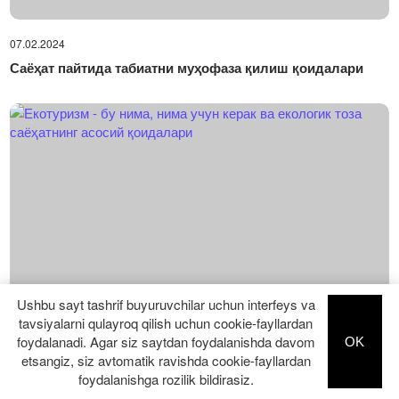
07.02.2024
Саёҳат пайтида табиатни муҳофаза қилиш қоидалари
Ushbu sayt tashrif buyuruvchilar uchun interfeys va
tavsiyalarni qulayroq qilish uchun cookie-fayllardan
07.02.2024
foydalanadi. Agar siz saytdan foydalanishda davom
OK
etsangiz, siz avtomatik ravishda cookie-fayllardan
Екотуризм - бу нима, нима учун керак ва екологик тоза
foydalanishga rozilik bildirasiz.
саёҳатнинг асосий қоидалари