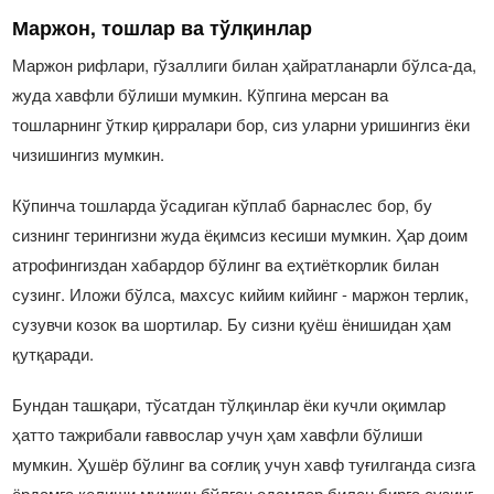
Маржон, тошлар ва тўлқинлар
Маржон рифлари, гўзаллиги билан ҳайратланарли бўлса-да,
жуда хавфли бўлиши мумкин. Кўпгина мерcан ва
тошларнинг ўткир қирралари бор, сиз уларни уришингиз ёки
чизишингиз мумкин.
Кўпинча тошларда ўсадиган кўплаб барнаcлес бор, бу
сизнинг терингизни жуда ёқимсиз кесиши мумкин. Ҳар доим
атрофингиздан хабардор бўлинг ва еҳтиёткорлик билан
сузинг. Иложи бўлса, махсус кийим кийинг - маржон терлик,
сузувчи козок ва шортилар. Бу сизни қуёш ёнишидан ҳам
қутқаради.
Бундан ташқари, тўсатдан тўлқинлар ёки кучли оқимлар
ҳатто тажрибали ғаввослар учун ҳам хавфли бўлиши
мумкин. Ҳушёр бўлинг ва соғлиқ учун хавф туғилганда сизга
ёрдамга келиши мумкин бўлган одамлар билан бирга сузинг.