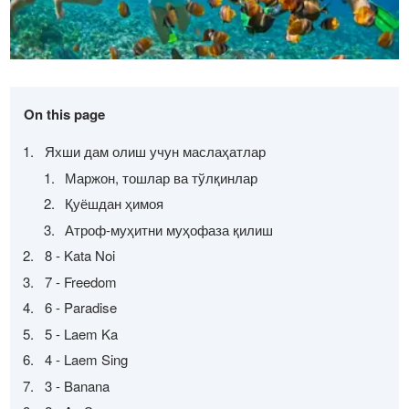
On this page
Яхши дам олиш учун маслаҳатлар
Маржон, тошлар ва тўлқинлар
Қуёшдан ҳимоя
Атроф-муҳитни муҳофаза қилиш
8 - Kata Noi
7 - Freedom
6 - Paradise
5 - Laem Ka
4 - Laem Sing
3 - Banana