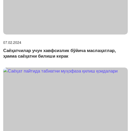
07.02.2024
Саёҳатчилар учун хавфсизлик бўйича маслаҳатлар,
ҳамма саёҳатни билиши керак