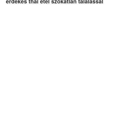
érdekes thai étel szokatlan tálalással