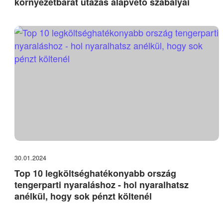
környezetbarát utazás alapvető szabályai
30.01.2024
Top 10 legköltséghatékonyabb ország
tengerparti nyaraláshoz - hol nyaralhatsz
anélkül, hogy sok pénzt költenél