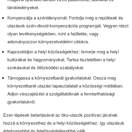
tárolóedényeket.
Kompenzálja a szénlábnyomát: Fontolja meg a repülések és
utazások szén-dioxid-kompenzációs programjait. Vegyen részt
olyan tevékenységekben, mint a faültetés, vagy
adományozzon környezetvédelmi célokra.
Kapcsolódjon a helyi közösségekhez: Ismerje meg a helyi
kultúrákat és hagyományokat. Tartsa tiszteletben a helyi
szokásokat és öltözködési szabályokat.
Támogassa a környezetbarát gyakorlatokat: Ossza meg
környezetbarát utazási tapasztalatait a közösségi médiában.
Adjon visszajelzést a szolgáltatóknak a fenntarthatósági
gyakorlatukról.
Ezen lépések betartásával az öko-utazók pozitívan járulnak
hozzá a környezethez és a helyi közösségekhez, így utazásuk
értelmesebbé és felelősségteljesebbé válik.