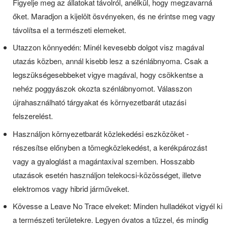
Figyelje meg az állatokat távolról, anélkül, hogy megzavarná
őket. Maradjon a kijelölt ösvényeken, és ne érintse meg vagy
távolítsa el a természeti elemeket.
Utazzon könnyedén: Minél kevesebb dolgot visz magával
utazás közben, annál kisebb lesz a szénlábnyoma. Csak a
legszükségesebbeket vigye magával, hogy csökkentse a
nehéz poggyászok okozta szénlábnyomot. Válasszon
újrahasználható tárgyakat és környezetbarát utazási
felszerelést.
Használjon környezetbarát közlekedési eszközöket -
részesítse előnyben a tömegközlekedést, a kerékpározást
vagy a gyaloglást a magántaxival szemben. Hosszabb
utazások esetén használjon telekocsi-közösséget, illetve
elektromos vagy hibrid járműveket.
Kövesse a Leave No Trace elveket: Minden hulladékot vigyél ki
a természeti területekre. Legyen óvatos a tűzzel, és mindig