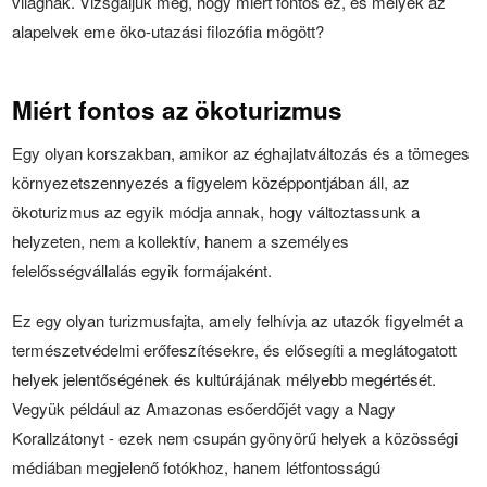
világnak. Vizsgáljuk meg, hogy miért fontos ez, és melyek az
alapelvek eme öko-utazási filozófia mögött?
Miért fontos az ökoturizmus
Egy olyan korszakban, amikor az éghajlatváltozás és a tömeges
környezetszennyezés a figyelem középpontjában áll, az
ökoturizmus az egyik módja annak, hogy változtassunk a
helyzeten, nem a kollektív, hanem a személyes
felelősségvállalás egyik formájaként.
Ez egy olyan turizmusfajta, amely felhívja az utazók figyelmét a
természetvédelmi erőfeszítésekre, és elősegíti a meglátogatott
helyek jelentőségének és kultúrájának mélyebb megértését.
Vegyük például az Amazonas esőerdőjét vagy a Nagy
Korallzátonyt - ezek nem csupán gyönyörű helyek a közösségi
médiában megjelenő fotókhoz, hanem létfontosságú