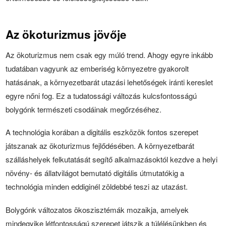
Az ökoturizmus jövője
Az ökoturizmus nem csak egy múló trend. Ahogy egyre inkább
tudatában vagyunk az emberiség környezetre gyakorolt
hatásának, a környezetbarát utazási lehetőségek iránti kereslet
egyre nőni fog. Ez a tudatossági változás kulcsfontosságú
bolygónk természeti csodáinak megőrzéséhez.
A technológia korában a digitális eszközök fontos szerepet
játszanak az ökoturizmus fejlődésében. A környezetbarát
szálláshelyek felkutatását segítő alkalmazásoktól kezdve a helyi
növény- és állatvilágot bemutató digitális útmutatókig a
technológia minden eddiginél zöldebbé teszi az utazást.
Bolygónk változatos ökoszisztémák mozaikja, amelyek
mindegyike létfontosságú szerepet játszik a túlélésünkben és