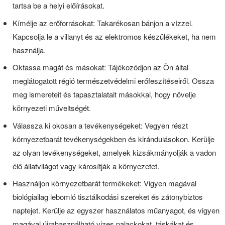
tartsa be a helyi előírásokat.
Kímélje az erőforrásokat: Takarékosan bánjon a vízzel.
Kapcsolja le a villanyt és az elektromos készülékeket, ha nem
használja.
Oktassa magát és másokat: Tájékozódjon az Ön által
meglátogatott régió természetvédelmi erőfeszítéseiről. Ossza
meg ismereteit és tapasztalatait másokkal, hogy növelje
környezeti műveltségét.
Válassza ki okosan a tevékenységeket: Vegyen részt
környezetbarát tevékenységekben és kirándulásokon. Kerülje
az olyan tevékenységeket, amelyek kizsákmányolják a vadon
élő állatvilágot vagy károsítják a környezetet.
Használjon környezetbarát termékeket: Vigyen magával
biológiailag lebomló tisztálkodási szereket és zátonybiztos
naptejet. Kerülje az egyszer használatos műanyagot, és vigyen
magával újrahasználható vizes palackokat, táskákat és