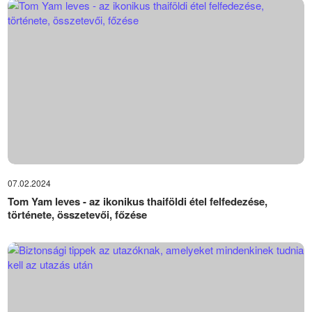
07.02.2024
Tom Yam leves - az ikonikus thaiföldi étel felfedezése,
története, összetevői, főzése