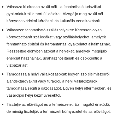
Válassza ki okosan az úti célt - a fenntartható turisztikai
gyakorlatukról ismert úti célokat. Vizsgálja meg az úti cél
környezetvédelmi kérdéseit és kulturális vonatkozásait.
Válasszon fenntartható szálláshelyeket: Keressen olyan
környezetbarát szállodákat vagy szálláshelyeket, amelyek
fenntartható építési és karbantartási gyakorlatot alkalmaznak.
Részesítse előnyben azokat a helyeket, amelyek megújuló
energiát használnak, újrahasznosítanak és csökkentik a
vízpazarlást.
Támogassa a helyi vállalkozásokat: legyen szó élelmiszerről,
ajándéktárgyakról vagy túrákról, a helyi vállalkozások
támogatása segíti a gazdaságot. Egyen helyi éttermekben, és
vásároljon helyi kézművesektől.
Tisztelje az élővilágot és a természetet: Ez magától értetődő,
de mindig tiszteljük a természeti környezetet és az élővilágot.