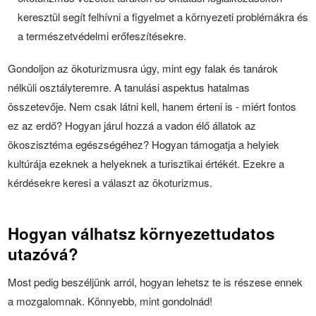
keresztül segít felhívni a figyelmet a környezeti problémákra és
a természetvédelmi erőfeszítésekre.
Gondoljon az ökoturizmusra úgy, mint egy falak és tanárok
nélküli osztályteremre. A tanulási aspektus hatalmas
összetevője. Nem csak látni kell, hanem érteni is - miért fontos
ez az erdő? Hogyan járul hozzá a vadon élő állatok az
ökoszisztéma egészségéhez? Hogyan támogatja a helyiek
kultúrája ezeknek a helyeknek a turisztikai értékét. Ezekre a
kérdésekre keresi a választ az ökoturizmus.
Hogyan válhatsz környezettudatos
utazóvá?
Most pedig beszéljünk arról, hogyan lehetsz te is részese ennek
a mozgalomnak. Könnyebb, mint gondolnád!