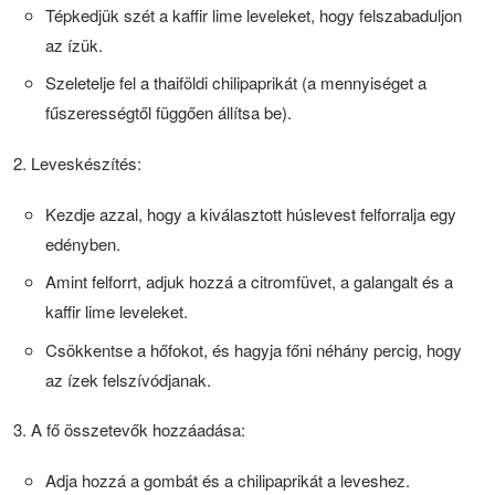
Tépkedjük szét a kaffir lime leveleket, hogy felszabaduljon
az ízük.
Szeletelje fel a thaiföldi chilipaprikát (a mennyiséget a
fűszerességtől függően állítsa be).
Leveskészítés:
Kezdje azzal, hogy a kiválasztott húslevest felforralja egy
edényben.
Amint felforrt, adjuk hozzá a citromfüvet, a galangalt és a
kaffir lime leveleket.
Csökkentse a hőfokot, és hagyja főni néhány percig, hogy
az ízek felszívódjanak.
A fő összetevők hozzáadása:
Adja hozzá a gombát és a chilipaprikát a leveshez.