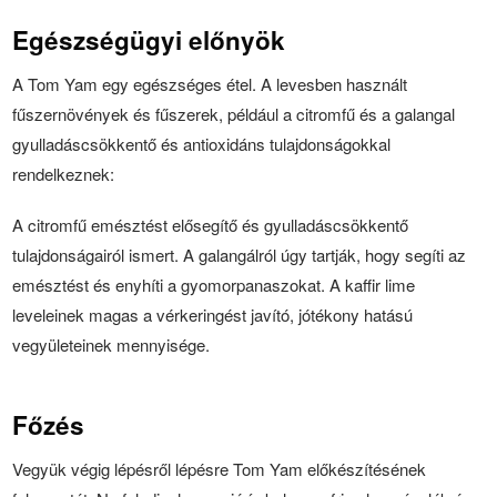
Egészségügyi előnyök
A Tom Yam egy egészséges étel. A levesben használt
fűszernövények és fűszerek, például a citromfű és a galangal
gyulladáscsökkentő és antioxidáns tulajdonságokkal
rendelkeznek:
A citromfű emésztést elősegítő és gyulladáscsökkentő
tulajdonságairól ismert. A galangálról úgy tartják, hogy segíti az
emésztést és enyhíti a gyomorpanaszokat. A kaffir lime
leveleinek magas a vérkeringést javító, jótékony hatású
vegyületeinek mennyisége.
Főzés
Vegyük végig lépésről lépésre Tom Yam előkészítésének