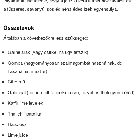
folyamatát. Ne feledje, hogy a jó íz kulcsa a friss hozzávalók és
a fűszeres, savanyú, sós és néha édes ízek egyensúlya.
Összetevők
Általában a következőkre lesz szükséged:
Garnélarák (vagy csirke, ha úgy tetszik)
Gomba (hagyományosan szalmagombát használnak, de
használhat mást is)
Citromfű
Galangal (ha nem áll rendelkezésre, helyettesítheti gyömbérrel)
Kaffir lime levelek
Thai chili paprika
Halszósz
Lime juice