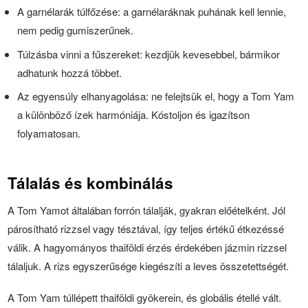
A garnélarák túlfőzése: a garnélaráknak puhának kell lennie,
nem pedig gumiszerűnek.
Túlzásba vinni a fűszereket: kezdjük kevesebbel, bármikor
adhatunk hozzá többet.
Az egyensúly elhanyagolása: ne felejtsük el, hogy a Tom Yam
a különböző ízek harmóniája. Kóstoljon és igazítson
folyamatosan.
Tálalás és kombinálás
A Tom Yamot általában forrón tálalják, gyakran előételként. Jól
párosítható rizzsel vagy tésztával, így teljes értékű étkezéssé
válik. A hagyományos thaiföldi érzés érdekében jázmin rizzsel
tálaljuk. A rizs egyszerűsége kiegészíti a leves összetettségét.
A Tom Yam túllépett thaiföldi gyökerein, és globális étellé vált.