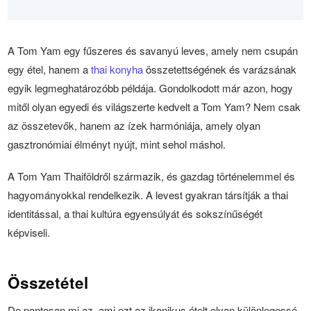
A Tom Yam egy fűszeres és savanyú leves, amely nem csupán
egy étel, hanem a
thai konyha
összetettségének és varázsának
egyik legmeghatározóbb példája. Gondolkodott már azon, hogy
mitől olyan egyedi és világszerte kedvelt a Tom Yam? Nem csak
az összetevők, hanem az ízek harmóniája, amely olyan
gasztronómiai élményt nyújt, mint sehol máshol.
A Tom Yam Thaiföldről származik, és gazdag történelemmel és
hagyományokkal rendelkezik. A levest gyakran társítják a thai
identitással, a thai kultúra egyensúlyát és sokszínűségét
képviseli.
Összetétel
De pontosan mi az, ami ezt az ikonikus ételt olyan különlegessé