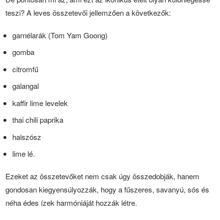
teszi? A leves összetevői jellemzően a következők:
garnélarák (Tom Yam Goong)
gomba
citromfű
galangal
kaffir lime levelek
thai chili paprika
halszósz
lime lé.
Ezeket az összetevőket nem csak úgy összedobják, hanem
gondosan kiegyensúlyozzák, hogy a fűszeres, savanyú, sós és
néha édes ízek harmóniáját hozzák létre.