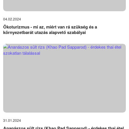
04.02.2024
Ökoturizmus - mi az, miért van rá szükség és a
környezetbarát utazás alapvető szabályai
31.01.2024
Ananászos sült rizs (Khao Pad Sapparod) - érdekes thai étel