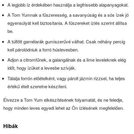
A legjobb íz érdekében használja a legfrissebb alapanyagokat.
A Tom Yumnak a fűszeresség, a savanyúság és a sós ízek jó
egyensúlyát kell biztosítania. A fűszereket ízlés szerint állítsa
be.
A túlfőtt garnélarák gumiszerűvé válhat. Csak néhány percig
kell párolódniuk a forró húslevesben.
Adjon a citromfűnek, a galangálnak és a lime leveleknek elég
időt, hogy ízüket a levesbe szívják.
Tálalja forrón előételként, vagy párolt jázmin rizzsel, ha teljes
értékű ételt szeretne készíteni.
Élvezze a Tom Yum elkészítésének folyamatát, és ne feledje,
hogy minden leves egyedi lehet az Ön ízlésének megfelelően.
Hibák