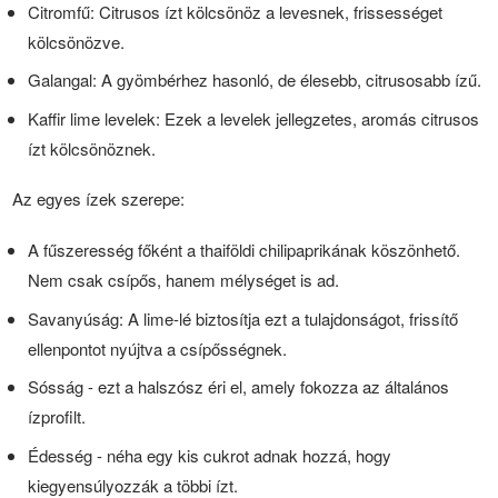
Citromfű: Citrusos ízt kölcsönöz a levesnek, frissességet
kölcsönözve.
Galangal: A gyömbérhez hasonló, de élesebb, citrusosabb ízű.
Kaffir lime levelek: Ezek a levelek jellegzetes, aromás citrusos
ízt kölcsönöznek.
Az egyes ízek szerepe:
A fűszeresség főként a thaiföldi chilipaprikának köszönhető.
Nem csak csípős, hanem mélységet is ad.
Savanyúság: A lime-lé biztosítja ezt a tulajdonságot, frissítő
ellenpontot nyújtva a csípősségnek.
Sósság - ezt a halszósz éri el, amely fokozza az általános
ízprofilt.
Édesség - néha egy kis cukrot adnak hozzá, hogy
kiegyensúlyozzák a többi ízt.