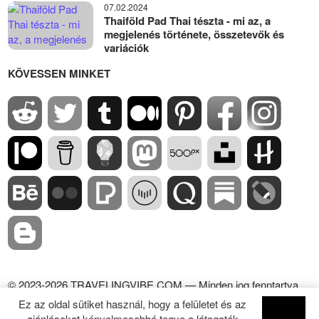
07.02.2024
Thaiföld Pad Thai tészta - mi az, a
megjelenés története, összetevők és
variációk
KÖVESSEN MINKET
© 2023-2026 TRAVELINGVIBE.COM — Minden jog fenntartva.
Az oldal tartalmának használata csak az oldalra mutató aktív
Ez az oldal sütiket használ, hogy a felületet és az
dofollow linkkel lehetséges.
ajánlásokat kényelmesebbé tegye a látogatók