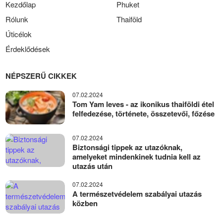
Kezdőlap
Phuket
Rólunk
Thaiföld
Úticélok
Érdeklődések
NÉPSZERŰ CIKKEK
07.02.2024
Tom Yam leves - az ikonikus thaiföldi étel
felfedezése, története, összetevői, főzése
07.02.2024
Biztonsági tippek az utazóknak,
amelyeket mindenkinek tudnia kell az
utazás után
07.02.2024
A természetvédelem szabályai utazás
közben