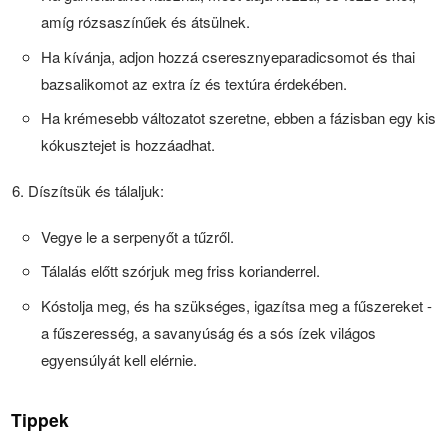
amíg rózsaszínűek és átsülnek.
Ha kívánja, adjon hozzá cseresznyeparadicsomot és thai
bazsalikomot az extra íz és textúra érdekében.
Ha krémesebb változatot szeretne, ebben a fázisban egy kis
kókusztejet is hozzáadhat.
Díszítsük és tálaljuk:
Vegye le a serpenyőt a tűzről.
Tálalás előtt szórjuk meg friss korianderrel.
Kóstolja meg, és ha szükséges, igazítsa meg a fűszereket -
a fűszeresség, a savanyúság és a sós ízek világos
egyensúlyát kell elérnie.
Tippek