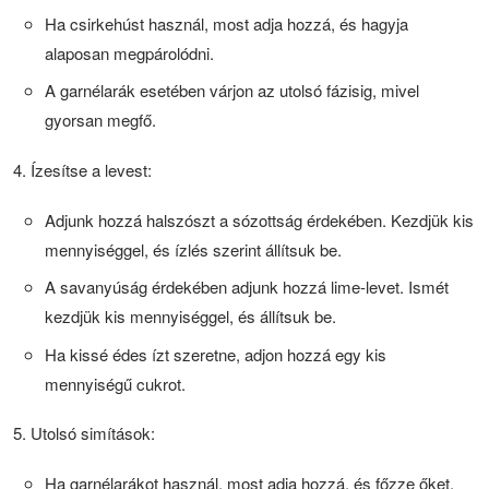
Ha csirkehúst használ, most adja hozzá, és hagyja
alaposan megpárolódni.
A garnélarák esetében várjon az utolsó fázisig, mivel
gyorsan megfő.
Ízesítse a levest:
Adjunk hozzá halszószt a sózottság érdekében. Kezdjük kis
mennyiséggel, és ízlés szerint állítsuk be.
A savanyúság érdekében adjunk hozzá lime-levet. Ismét
kezdjük kis mennyiséggel, és állítsuk be.
Ha kissé édes ízt szeretne, adjon hozzá egy kis
mennyiségű cukrot.
Utolsó simítások:
Ha garnélarákot használ, most adja hozzá, és főzze őket,