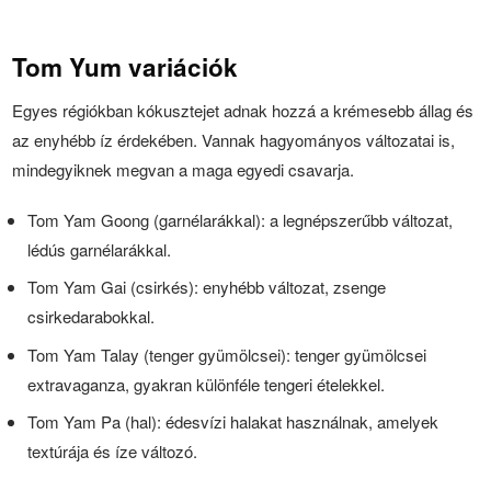
Tom Yum variációk
Egyes régiókban kókusztejet adnak hozzá a krémesebb állag és
az enyhébb íz érdekében. Vannak hagyományos változatai is,
mindegyiknek megvan a maga egyedi csavarja.
Tom Yam Goong (garnélarákkal): a legnépszerűbb változat,
lédús garnélarákkal.
Tom Yam Gai (csirkés): enyhébb változat, zsenge
csirkedarabokkal.
Tom Yam Talay (tenger gyümölcsei): tenger gyümölcsei
extravaganza, gyakran különféle tengeri ételekkel.
Tom Yam Pa (hal): édesvízi halakat használnak, amelyek
textúrája és íze változó.