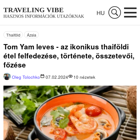
TRAVELING VIBE
HU
HASZNOS INFORMÁCIÓK UTAZÓKNAK
Thaiföld
Ázsia
Tom Yam leves - az ikonikus thaiföldi
étel felfedezése, története, összetevői,
főzése
Oleg Tolochko
07.02.2024
10
nézetek