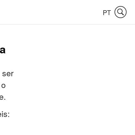
PT
da
 ser
 o
e.
is: