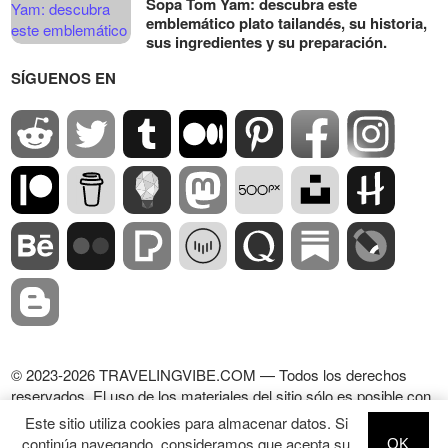
Sopa Tom Yam: descubra este
emblemático plato tailandés, su historia,
sus ingredientes y su preparación.
SÍGUENOS EN
© 2023-2026 TRAVELINGVIBE.COM — Todos los derechos
reservados. El uso de los materiales del sitio sólo es posible con
un enlace dofollow activo al sitio.
Este sitio utiliza cookies para almacenar datos. Si
continúa navegando, consideramos que acepta su
OK