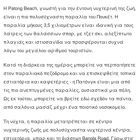
Η Patong Beach, γνωστή για την έντονη νυχτερινή της ζωή,
είναι η πιο πολυσύχναστη παραλία του Πουκέτ. Η
παραλία μήκους 3,5 χιλιομέτρων είναι ιδανική για τους
λάτρεις των θαλάσσιων σπορ, με τζετ σκι, αλεξίπτωτο
πλαγιάς και ιστιοσανίδα να προσφέρονται συχνά
λόγω του μεγάλου αριθμού τουριστών.
Κατά τη διάρκεια της ημέρας μπορείτε να περπατήσετε
στον παραλιακό πεζόδρομο και να επισκεφθείτε τοπικά
εστιατόρια και καφετέριες - η Πατόνγκ είναι μια από
τις πιο ανεπτυγμένες παραλίες, ουσιαστικά μια πόλη.
Ως εκ τούτου, μπορείτε να βρείτε εδώ σχεδόν τα πάντα,
από σαλόνια μασάζ μέχρι ένα ποιοτικό νοσοκομείο.
Τη νύχτα, η παραλία μετατρέπεται σε κέντρο
νυχτερινής ζωής με πολυσύχναστα νυχτερινά κέντρα,
εστιατόρια, μπαρ και τη διάσημη Bangla Road. Γύρω στις