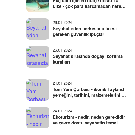
Plaj tatili için en bütçe dostu 10
ülke - çok para harcamadan nerede
tatil yapılır
26.01.2024
Seyahat eden herkesin bilmesi
gereken güvenlik ipuçları
26.01.2024
Seyahat sırasında doğayı koruma
kuralları
24.01.2024
Tom Yam Çorbası - ikonik Tayland
yemeğini, tarihini, malzemelerini ve
pişirilmesini keşfetmek
24.01.2024
Ekoturizm - nedir, neden gereklidir
ve çevre dostu seyahatin temel
kuralları