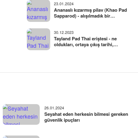
23.01.2024
Ananaslı kızarmış pilav (Khao Pad
Sapparod) - alışılmadık bir
porsiyona sahip ilginç Tayland
yemeği
30.12.2023
Tayland Pad Thai eriştesi - ne
oldukları, ortaya çıkış tarihi,
malzemeleri ve çeşitleri
26.01.2024
Seyahat eden herkesin bilmesi gereken
güvenlik ipuçları