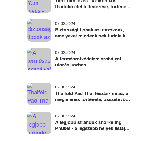
Tom Yam leves - az ikonikus
thaiföldi étel felfedezése, története,
összetevői, főzése
07.02.2024
Biztonsági tippek az utazóknak,
amelyeket mindenkinek tudnia kell
az utazás után
07.02.2024
A természetvédelem szabályai
utazás közben
07.02.2024
Thaiföld Pad Thai tészta - mi az, a
megjelenés története, összetevők
és variációk
07.02.2024
A legjobb strandok snorkeling
Phuket - a legszebb helyek listája,
fotók, helyszín