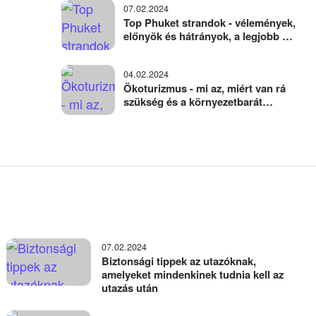
07.02.2024
Top Phuket strandok - vélemények,
előnyök és hátrányok, a legjobb és
legszebb helyek
04.02.2024
Ökoturizmus - mi az, miért van rá
szükség és a környezetbarát
utazás alapvető szabályai
07.02.2024
Biztonsági tippek az utazóknak,
amelyeket mindenkinek tudnia kell az
utazás után