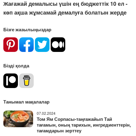
Жағажай демалысы үшін ең бюджеттік 10 ел -
көп ақша жұмсамай демалуға болатын жерде
Бізге жазылыңыздар
Бізді қолда
Танымал мақалалар
07.02.2024
Том Ям Сорпасы-таңғажайып Тай
тағамын, оның тарихын, ингредиенттерін,
тағамдарын зерттеу