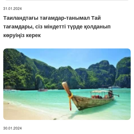
31.01.2024
Таиландтағы тағамдар-танымал Тай
тағамдары, сіз міндетті түрде қолданып
көруіңіз керек
30.01.2024