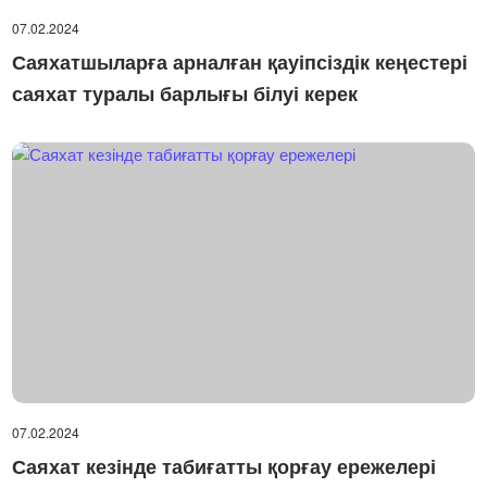
07.02.2024
Саяхатшыларға арналған қауіпсіздік кеңестері
саяхат туралы барлығы білуі керек
07.02.2024
Саяхат кезінде табиғатты қорғау ережелері