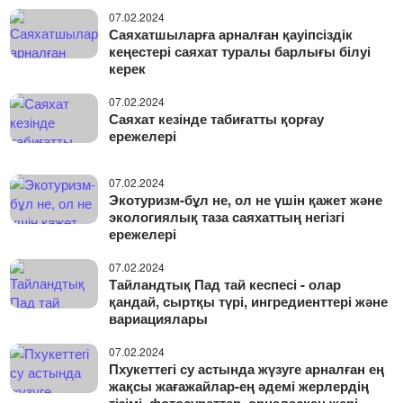
07.02.2024
Саяхатшыларға арналған қауіпсіздік
кеңестері саяхат туралы барлығы білуі
керек
07.02.2024
Саяхат кезінде табиғатты қорғау
ережелері
07.02.2024
Экотуризм-бұл не, ол не үшін қажет және
экологиялық таза саяхаттың негізгі
ережелері
07.02.2024
Тайландтық Пад тай кеспесі - олар
қандай, сыртқы түрі, ингредиенттері және
вариациялары
07.02.2024
Пхукеттегі су астында жүзуге арналған ең
жақсы жағажайлар-ең әдемі жерлердің
тізімі, фотосуреттер, орналасқан жері