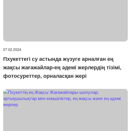
07.02.2024
Пхукеттегі су астында жүзуге арналған ең
жақсы жағажайлар-ең әдемі жерлердің тізімі,
фотосуреттер, орналасқан жері