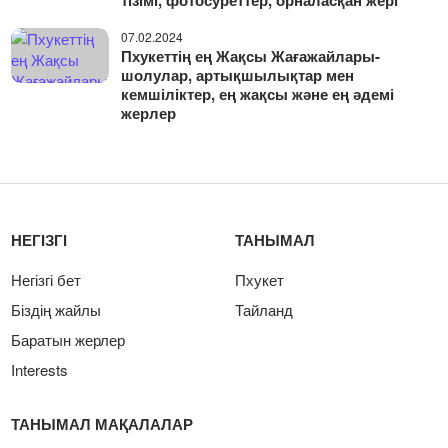
07.02.2024
Пхукеттің ең Жақсы Жағажайлары-
шолулар, артықшылықтар мен
кемшіліктер, ең жақсы және ең әдемі
жерлер
НЕГІЗГІ
ТАНЫМАЛ
Негізгі бет
Пхукет
Біздің жайлы
Тайланд
Баратын жерлер
Interests
ТАНЫМАЛ МАҚАЛАЛАР