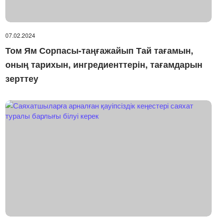
07.02.2024
Том Ям Сорпасы-таңғажайып Тай тағамын,
оның тарихын, ингредиенттерін, тағамдарын
зерттеу