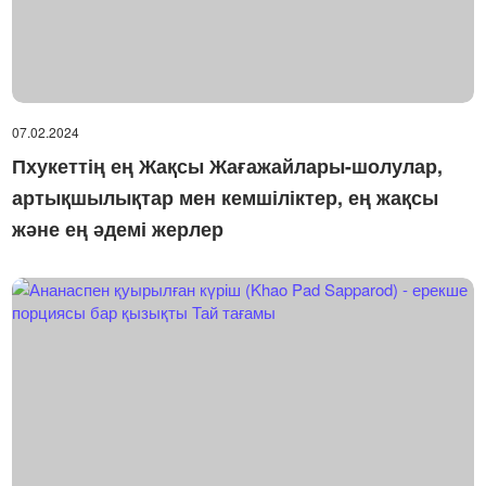
07.02.2024
Пхукеттің ең Жақсы Жағажайлары-шолулар,
артықшылықтар мен кемшіліктер, ең жақсы
және ең әдемі жерлер