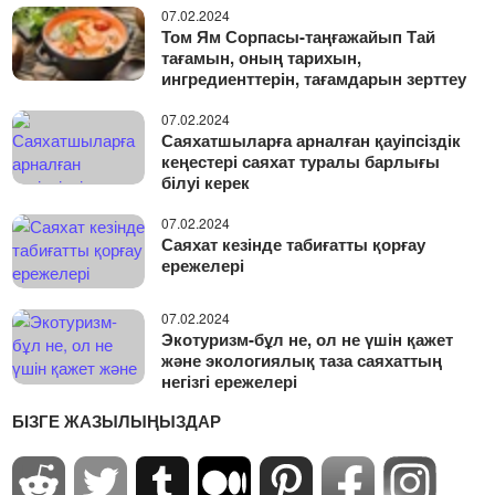
07.02.2024
Том Ям Сорпасы-таңғажайып Тай
тағамын, оның тарихын,
ингредиенттерін, тағамдарын зерттеу
07.02.2024
Саяхатшыларға арналған қауіпсіздік
кеңестері саяхат туралы барлығы
білуі керек
07.02.2024
Саяхат кезінде табиғатты қорғау
ережелері
07.02.2024
Экотуризм-бұл не, ол не үшін қажет
және экологиялық таза саяхаттың
негізгі ережелері
БІЗГЕ ЖАЗЫЛЫҢЫЗДАР