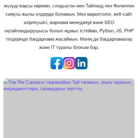
жүзуді жақсы көремін, сондықтан мен Тайланд пен Филиппин
сияқты жылы елдерде боламын. Мен маркетолог, веб-сайт
әзірлеушісі, жарнама менеджері және SEO
оңтайландырушысы болып жұмыс істеймін, Python, JS, PHP
тілдерінде бағдарлама жасаймын. Менің де бағдарламалау
және IT туралы блогым бар.