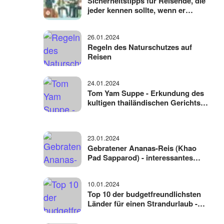
Sicherheitstipps für Reisende, die
jeder kennen sollte, wenn er
verreist
26.01.2024
Regeln des Naturschutzes auf
Reisen
24.01.2024
Tom Yam Suppe - Erkundung des
kultigen thailändischen Gerichts,
seiner Geschichte, Zutaten und
Zubereitung
23.01.2024
Gebratener Ananas-Reis (Khao
Pad Sapparod) - interessantes
thailändisches Gericht mit einer
ungewöhnlichen Portion
10.01.2024
Top 10 der budgetfreundlichsten
Länder für einen Strandurlaub -
wo man Urlaub machen kann,
ohne viel Geld auszugeben